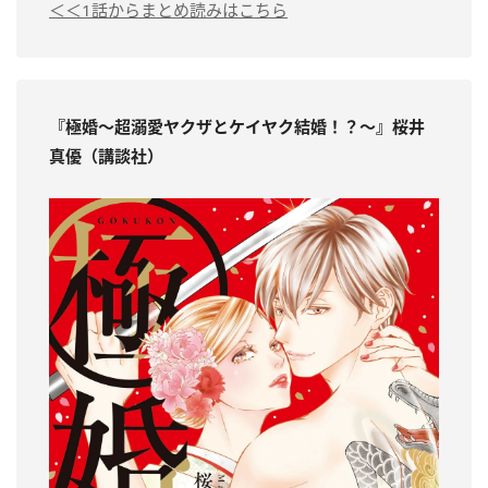
＜＜1話からまとめ読みはこちら
『極婚
～超溺愛ヤクザとケイヤク結婚！？～
』桜井
真優（講談社）