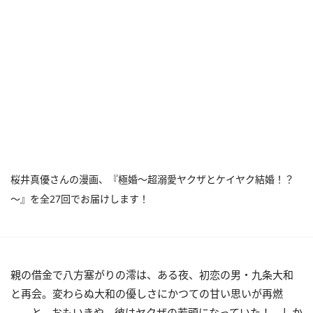
桜井真優さんの漫画、『極婚～超溺愛ヤクザとケイヤク結婚！？
～』を全27回でお届けします！
親の借金で八方塞がりの澪は、ある夜、初恋の男・九条大和
と再会。変わらぬ大和の優しさにかつての甘い思いが再燃
――と、おもいきや、彼はヤクザの若頭になっていた！ しか