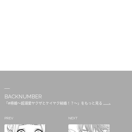
BACKNUMBER
「#極婚～超溺愛ヤクザとケイヤク結婚！？～」をもっと見る
PREV
NEXT