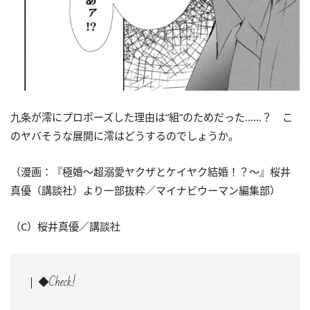
九条が澪にプロポーズした理由は“組”のためだった……？ こ
のヤバそうな展開に澪はどうするのでしょうか。
（漫画：『極婚
～超溺愛ヤクザとケイヤク結婚！？～
』桜井
真優（講談社）より一部抜粋／マイナビウーマン編集部）
（C）桜井真優／講談社
◆Check!