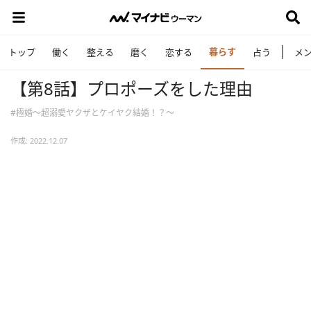
暮らす
トップ
働く
整える
磨く
恋する
占う
メ
【第8話】プロポーズをした理由
#極婚～超溺愛ヤクザとケイヤク結婚！？～
作成: 2022.12.07