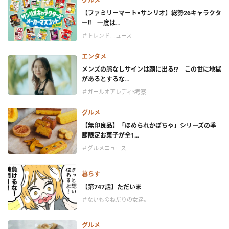
グルメ
【ファミリーマート×サンリオ】総勢26キャラクタ
ー!! 一度は...
＃トレンドニュース
エンタメ
メンズの脈なしサインは顔に出る!? この世に地獄
があるとするな...
＃ガールオアレディ3考察
グルメ
【無印良品】「ほめられかぼちゃ」シリーズの季
節限定お菓子が全1...
＃グルメニュース
暮らす
【第747話】ただいま
＃ないものねだりの女達。
グルメ