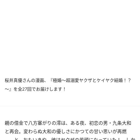
桜井真優さんの漫画、『極婚～超溺愛ヤクザとケイヤク結婚！？
～』を全27回でお届けします！
親の借金で八方塞がりの澪は、ある夜、初恋の男・九条大和
と再会。変わらぬ大和の優しさにかつての甘い思いが再燃
――と、おもいきや、彼はヤクザの若頭になっていた！ しか