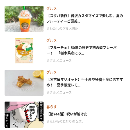
グルメ
【スタバ新作】贅沢カスタマイズで楽しむ、夏の
フルーティーご褒美...
＃わたしのグルメ日記
グルメ
【フルーチェ】50年の歴史で初の梨フレーバ
ー！ 「栃木県産にっ...
＃グルメニュース
グルメ
【名古屋マリオット】手土産や帰省土産におすす
め！ 夏季限定レモ...
＃グルメニュース
暮らす
【第744話】呪いが解けた
＃ないものねだりの女達。