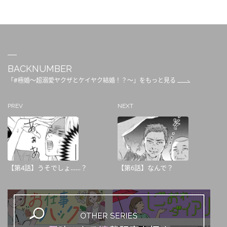
BACKNUMBER
「#極婚～超溺愛ヤクザとケイヤク結婚！？～」をもっと見る
PREV
NEXT
【第4話】うそでしょ……？
【第6話】なんで？