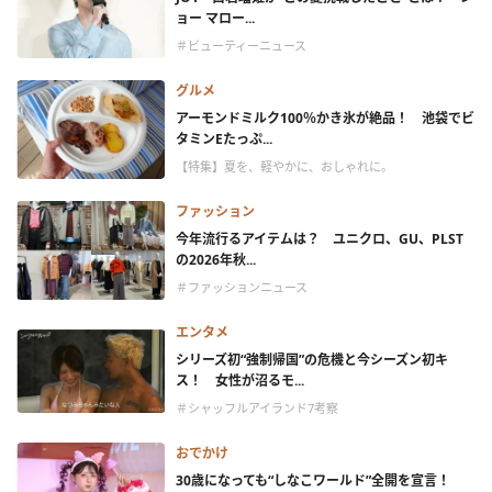
ョー マロー...
＃ビューティーニュース
グルメ
アーモンドミルク100％かき氷が絶品！ 池袋でビ
タミンEたっぷ...
【特集】夏を、軽やかに、おしゃれに。
ファッション
今年流行るアイテムは？ ユニクロ、GU、PLST
の2026年秋...
＃ファッションニュース
エンタメ
シリーズ初“強制帰国”の危機と今シーズン初キ
ス！ 女性が沼るモ...
＃シャッフルアイランド7考察
おでかけ
30歳になっても“しなこワールド”全開を宣言！