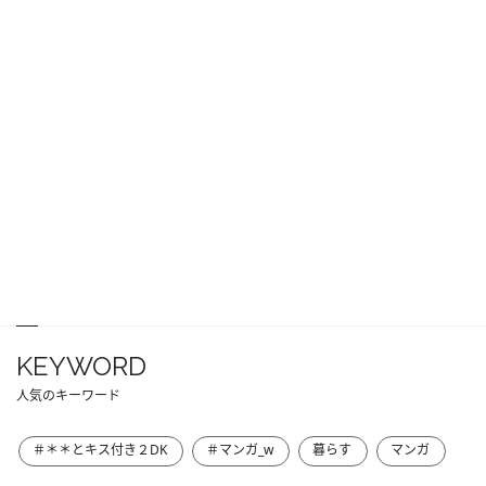
KEYWORD
人気のキーワード
＃＊＊とキス付き２DK
＃マンガ_w
暮らす
マンガ