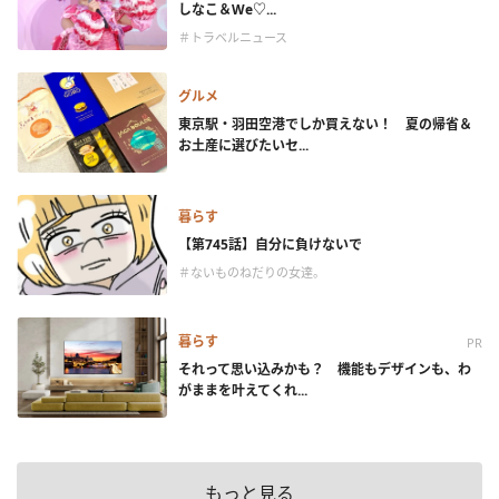
しなこ＆We♡...
＃トラベルニュース
グルメ
東京駅・羽田空港でしか買えない！ 夏の帰省＆
お土産に選びたいセ...
暮らす
【第745話】自分に負けないで
＃ないものねだりの女達。
暮らす
PR
それって思い込みかも？ 機能もデザインも、わ
がままを叶えてくれ...
もっと見る