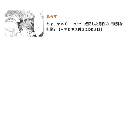
暮らす
ちょ、ヤメて……っ!!!!! 嫉妬した男性の「強引な
行動」【＊＊とキス付き２DK #12】