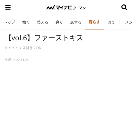
暮らす
トップ
働く
整える
磨く
恋する
占う
メ
【vol.6】ファーストキス
＃＊＊とキス付き２DK
作成: 2022.11.24