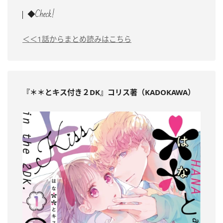
◆Check!
＜＜1話からまとめ読みはこちら
『＊＊とキス付き２DK』コリス著（KADOKAWA）