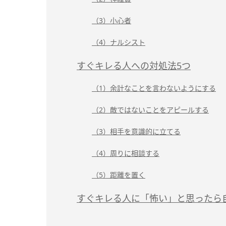
（3）小心者
（4）ナルシスト
すぐキレる人への対処法5つ
（1）余計なことを言わないようにする
（2）敵ではないことをアピールする
（3）相手を意識的に立てる
（4）周りに相談する
（5）距離を置く
すぐキレる人に「怖い」と思ったら