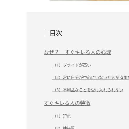
目次
なぜ？ すぐキレる人の心理
（1）プライドが高い
（2）常に自分が中心にいないと気が済ま
（3）不利益なことを受け入れられない
すぐキレる人の特徴
（1）短気
（2）神経質