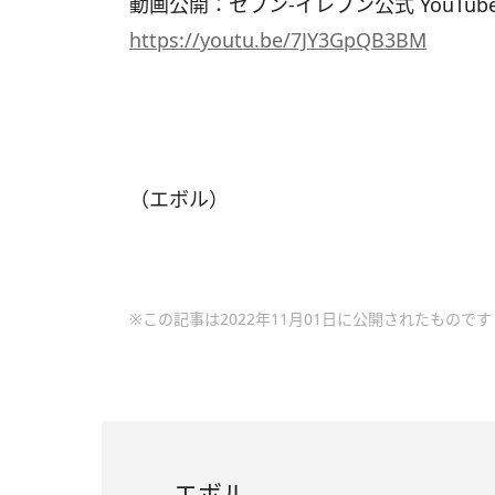
動画公開：セブン‐イレブン公式 YouTub
https://youtu.be/7JY3GpQB3BM
（エボル）
※この記事は2022年11月01日に公開されたものです
エボル