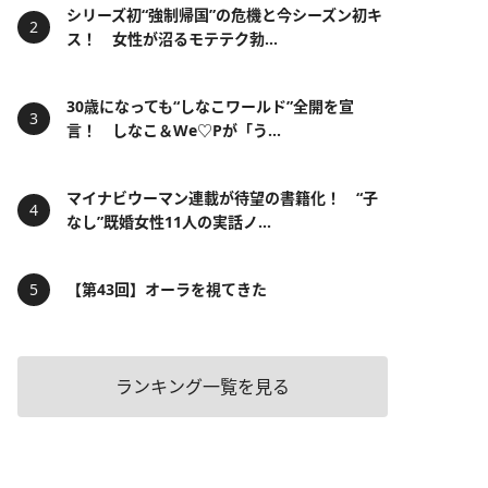
シリーズ初“強制帰国”の危機と今シーズン初キ
ス！ 女性が沼るモテテク勃...
30歳になっても“しなこワールド”全開を宣
言！ しなこ＆We♡Pが「う...
マイナビウーマン連載が待望の書籍化！ “子
なし”既婚女性11人の実話ノ...
【第43回】オーラを視てきた
ランキング一覧を見る