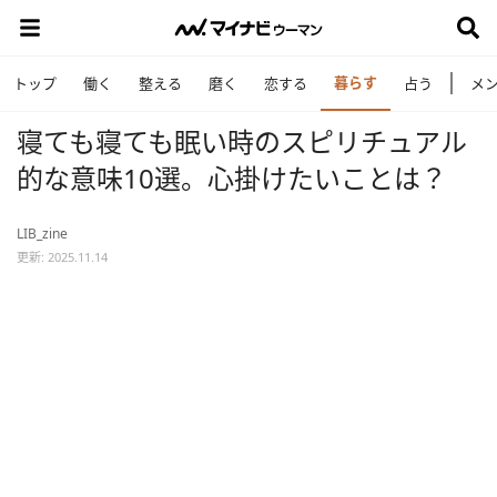
暮らす
トップ
働く
整える
磨く
恋する
占う
メ
寝ても寝ても眠い時のスピリチュアル
的な意味10選。心掛けたいことは？
LIB_zine
更新: 2025.11.14