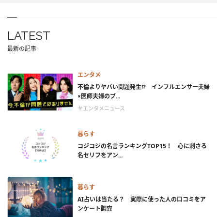
LATEST
最新の記事
エンタメ
不倫よりヤバい問題発生!? インフルエンサー夫婦
×医師夫婦のブ...
＃エンタメニュース
暮らす
コジコジの名言ランキングTOP15！ 心に刺さる
名セリフをアン...
暮らす
AI占いは当たる？ 実際に使った人の口コミをア
ンケート調査