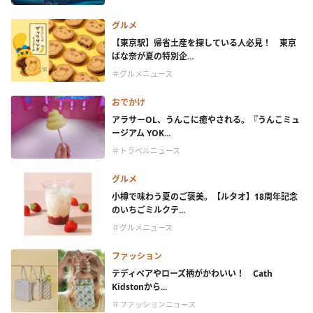
グルメ
【東京駅】帰省土産を探している人必見！ 東京
ばな奈が夏の特別企...
＃グルメニュース
おでかけ
アラサーOL、うんこに癒やされる。『うんこミュ
ージアム YOK...
＃トラベルニュース
グルメ
小樽で味わう夏のご褒美。【ルタオ】18周年記念
のいちごミルクテ...
＃グルメニュース
ファッション
テディベアやローズ柄がかわいい！ Cath
Kidstonから...
＃ファッションニュース