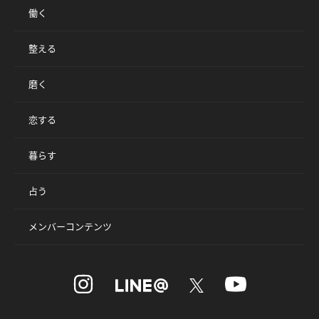
働く
整える
磨く
恋する
暮らす
占う
メンバーコンテンツ