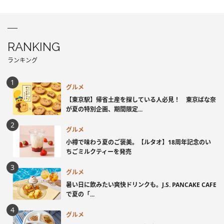
RANKING
ランキング
グルメ
【東京駅】帰省土産を探している人必見！ 東京ばな奈
が夏の特別企画、期間限定...
グルメ
小樽で味わう夏のご褒美。【ルタオ】18周年記念のい
ちごミルクティーを発売
グルメ
暑い日に飲みたい爽快ドリンクも。J.S. PANCAKE CAFE
で夏の「...
グルメ