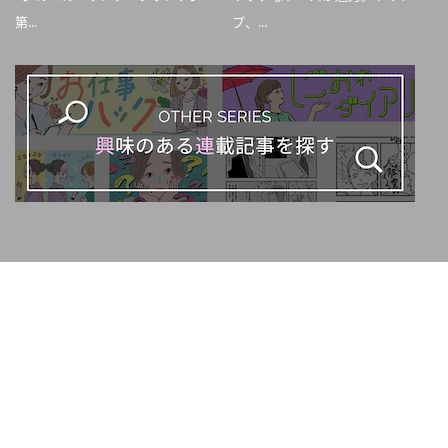
第...
プ、...