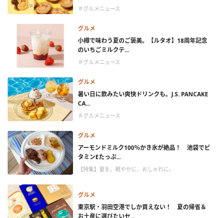
＃グルメニュース
グルメ
小樽で味わう夏のご褒美。【ルタオ】18周年記念
のいちごミルクテ...
＃グルメニュース
グルメ
暑い日に飲みたい爽快ドリンクも。J.S. PANCAKE
CA...
＃グルメニュース
グルメ
アーモンドミルク100％かき氷が絶品！ 池袋でビ
タミンEたっぷ...
【特集】夏を、軽やかに、おしゃれに。
グルメ
東京駅・羽田空港でしか買えない！ 夏の帰省＆
お土産に選びたいセ...