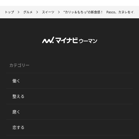
トップ
グルメ
スイーツ
“カリッ＆もちっ”の新食感！ Pasco、カヌレをイ
カテゴリー
働く
整える
磨く
恋する