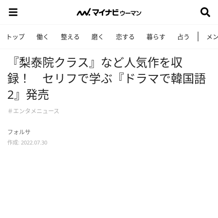
トップ
働く
整える
磨く
恋する
暮らす
占う
メ
『梨泰院クラス』など人気作を収
録！ セリフで学ぶ『ドラマで韓国語
2』発売
＃エンタメニュース
フォルサ
作成: 2022.07.30