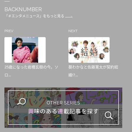
BACKNUMBER
「＃エンタメニュース」をもっと見る
PREV
NEXT
25歳になった岩橋玄樹の今。ソ
葵わかなと佐藤寛太が契約結
ロ...
婚!?...