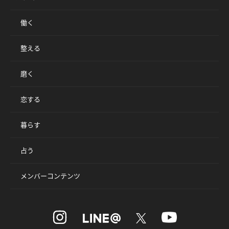
働く
整える
磨く
恋する
暮らす
占う
メンバーコンテンツ