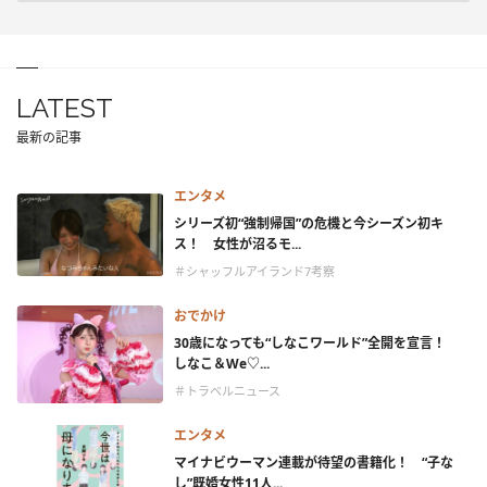
LATEST
最新の記事
エンタメ
シリーズ初“強制帰国”の危機と今シーズン初キ
ス！ 女性が沼るモ...
＃シャッフルアイランド7考察
おでかけ
30歳になっても“しなこワールド”全開を宣言！
しなこ＆We♡...
＃トラベルニュース
エンタメ
マイナビウーマン連載が待望の書籍化！ “子な
し”既婚女性11人...