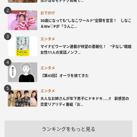
性が沼るモテテク勃発で...
おでかけ
30歳になっても“しなこワールド”全開を宣言！ しなこ
＆We♡Pが「うんこ...
エンタメ
マイナビウーマン連載が待望の書籍化！ “子なし”既婚
女性11人の実話ノンフ...
エンタメ
【第43回】オーラを視てきた
エンタメ
大人なお姉さんが年下男子にドキドキ……!! 新感覚の
恋愛リアリティ番組『お...
ランキングをもっと見る