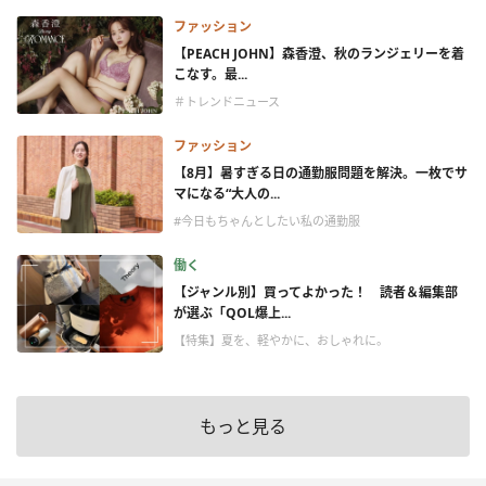
ファッション
【PEACH JOHN】森香澄、秋のランジェリーを着
こなす。最...
＃トレンドニュース
ファッション
【8月】暑すぎる日の通勤服問題を解決。一枚でサ
マになる“大人の...
#今日もちゃんとしたい私の通勤服
働く
【ジャンル別】買ってよかった！ 読者＆編集部
が選ぶ「QOL爆上...
【特集】夏を、軽やかに、おしゃれに。
もっと見る