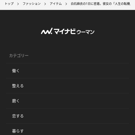
トップ
ファッション
アイテム
白石麻衣の1日に密着。彼女の「人生の転機」
カテゴリー
働く
整える
磨く
恋する
暮らす