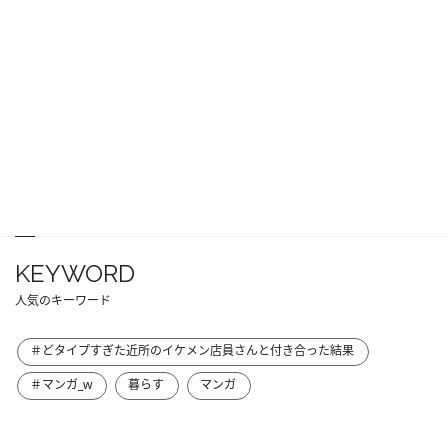
KEYWORD
人気のキーワード
＃どタイプすぎた近所のイケメン店員さんと付き合った結果
＃マンガ_w
暮らす
マンガ