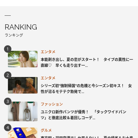
RANKING
ランキング
エンタメ
本能剥き出し、夏の恋がスタート！ タイプの異性に一
直線♡ 早くも走り出す一...
エンタメ
シリーズ初“強制帰国”の危機と今シーズン初キス！ 女
性が沼るモテテク勃発で...
ファッション
ユニクロ新作パンツが優秀！ 「タックワイドパン
ツ」と徹底比較＆着回しコーデ...
グルメ