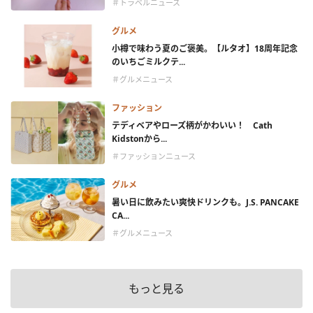
＃トラベルニュース
グルメ
小樽で味わう夏のご褒美。【ルタオ】18周年記念
のいちごミルクテ...
＃グルメニュース
ファッション
テディベアやローズ柄がかわいい！ Cath
Kidstonから...
＃ファッションニュース
グルメ
暑い日に飲みたい爽快ドリンクも。J.S. PANCAKE
CA...
＃グルメニュース
もっと見る