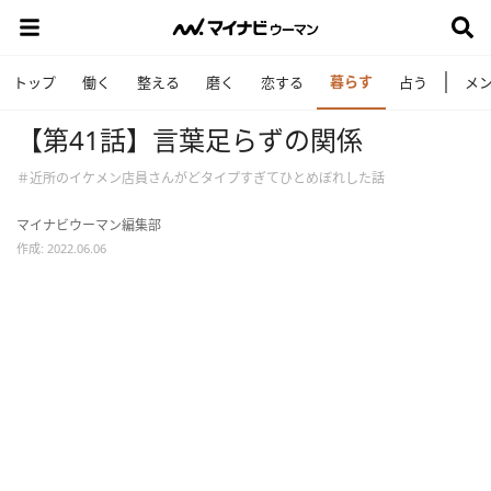
暮らす
トップ
働く
整える
磨く
恋する
占う
メ
【第41話】言葉足らずの関係
＃近所のイケメン店員さんがどタイプすぎてひとめぼれした話
マイナビウーマン編集部
作成: 2022.06.06