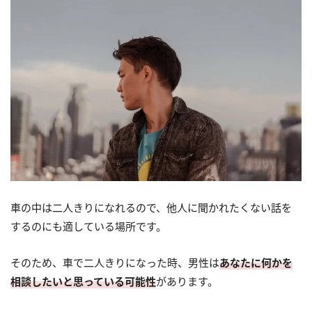
車の中は二人きりになれるので、他人に聞かれたくない話を
するのにも適している場所です。
そのため、車で二人きりになった時、男性は
あなたに何かを
相談したいと思っている可能性
があります。