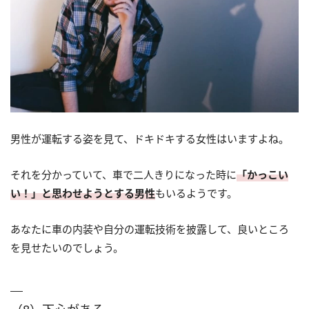
男性が運転する姿を見て、ドキドキする女性はいますよね。
それを分かっていて、車で二人きりになった時に
「かっこい
い！」と思わせようとする男性
もいるようです。
あなたに車の内装や自分の運転技術を披露して、良いところ
を見せたいのでしょう。