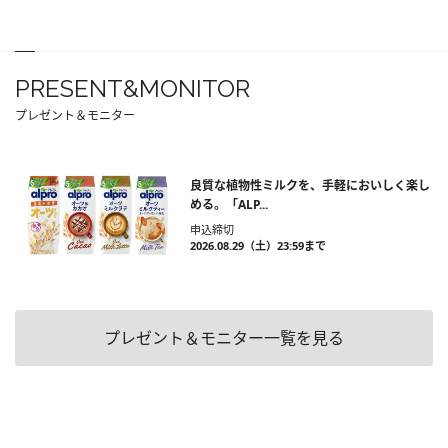
PRESENT&MONITOR
プレゼント＆モニター
良質な植物性ミルクを、手軽においしく楽し
める。「ALP...
申込締切
2026.08.29（土）23:59まで
プレゼント＆モニター一覧を見る