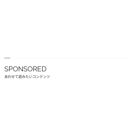
SPONSORED
あわせて読みたいコンテンツ