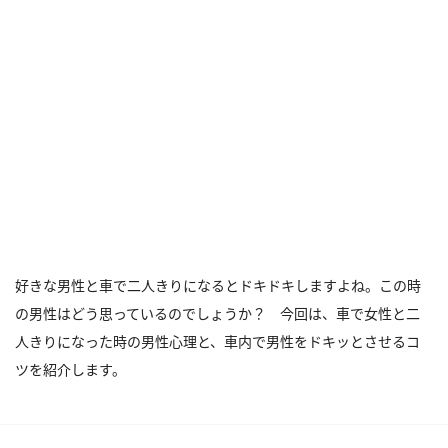
好きな男性と車で二人きりになるとドキドキしますよね。この時
の男性はどう思っているのでしょうか？ 今回は、車で女性と二
人きりになった時の男性心理と、車内で男性をドキッとさせるコ
ツを紹介します。