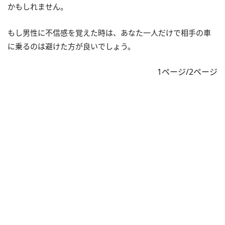
かもしれません。
もし男性に不信感を覚えた時は、あなた一人だけで相手の車
に乗るのは避けた方が良いでしょう。
1ページ/2ページ