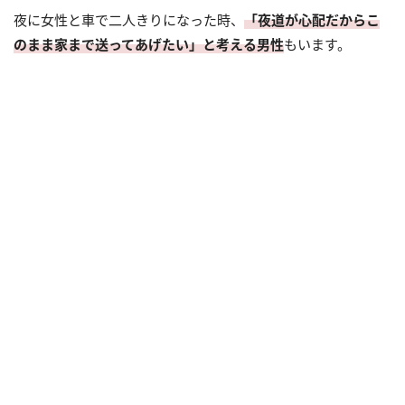
夜に女性と車で二人きりになった時、
「夜道が心配だからこ
のまま家まで送ってあげたい」と考える男性
もいます。