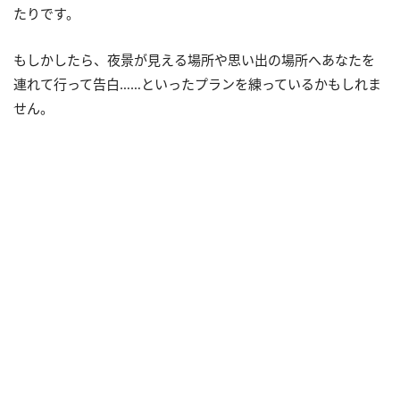
たりです。
もしかしたら、夜景が見える場所や思い出の場所へあなたを
連れて行って告白……といったプランを練っているかもしれま
せん。