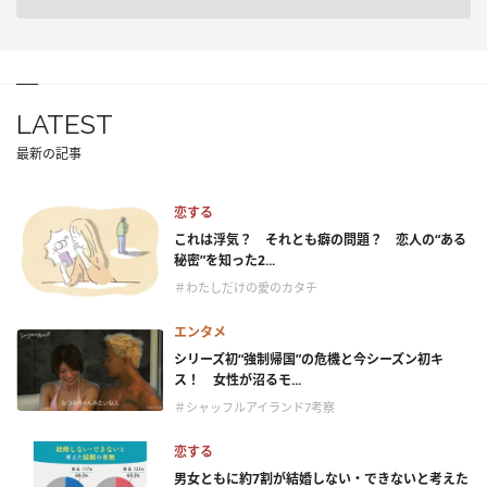
LATEST
最新の記事
恋する
これは浮気？ それとも癖の問題？ 恋人の“ある
秘密”を知った2...
＃わたしだけの愛のカタチ
エンタメ
シリーズ初“強制帰国”の危機と今シーズン初キ
ス！ 女性が沼るモ...
＃シャッフルアイランド7考察
恋する
男女ともに約7割が結婚しない・できないと考えた