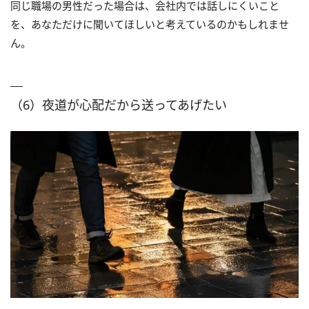
同じ職場の男性だった場合は、会社内では話しにくいこと
を、あなただけに聞いてほしいと考えているのかもしれませ
ん。
（6）夜道が心配だから送ってあげたい