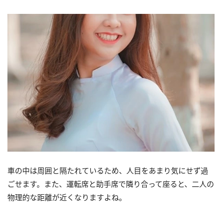
車の中は周囲と隔たれているため、人目をあまり気にせず過
ごせます。また、運転席と助手席で隣り合って座ると、二人の
物理的な距離が近くなりますよね。