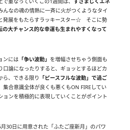
上で重なっていくこの
1
週間は、
すさまじくエネ
みんなの魂の情熱に一斉に火がつくようなタイ
と発展をもたらすラッキースター☆ そこに勢
転の大チャンス的な幸運も生まれやすくなって
ョンには
「争い波動」
を増幅させちゃう側面も
り口論になったりすると、ギョッとするほどカ
から、できる限り
「ピースフルな波動」で過ご
 集合意識全体が良くも悪くも
ON FIRE
してい
ションを積極的に表現していくことがポイント
5
月
30
日に用意された「ふたご座新月」のパワ