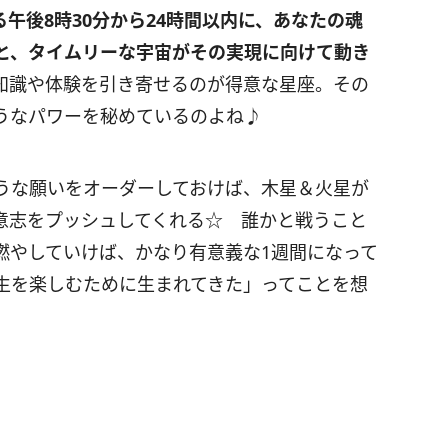
る午後
8
時
30
分から
24
時間以内に、あなたの魂
と、タイムリーな宇宙がその実現に向けて動き
知識や体験を引き寄せるのが得意な星座。その
うなパワーを秘めているのよね♪
うな願いをオーダーしておけば、木星＆火星が
意志をプッシュしてくれる☆ 誰かと戦うこと
燃やしていけば、かなり有意義な
1
週間になって
生を楽しむために生まれてきた」ってことを想