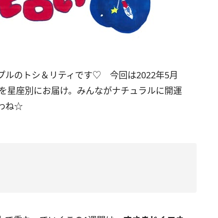
プルのトシ＆リティです♡ 今回は
2022
年5月
を星座別にお届け。みんながナチュラルに開運
わね☆