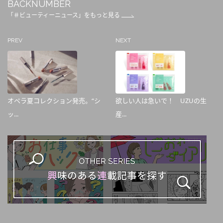
BACKNUMBER
「＃ビューティーニュース」をもっと見る
PREV
NEXT
オペラ夏コレクション発売。“シ
欲しい人は急いで！ UZUの生
ッ...
産...