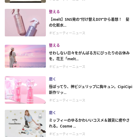
整える
【melt】SNS発の“付け替えDIY”から着想！ 髪
の化粧水...
＃ビューティーニュース
整える
せわしない日々をがんばる方にぴったりのお休み
を。花王「melt...
＃ビューティーニュース
磨く
唇ぽってり、神ビジュリップに胸キュン。CipiCipi
新作リッ...
＃ビューティーニュース
磨く
ミッフィーのゆるかわいいコスメ＆雑貨に癒やさ
れる。Cosme ...
＃ビューティーニュース