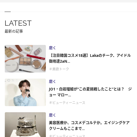
LATEST
最新の記事
磨く
【注目韓国コスメ18選】Lakaのチーク、アイドル
御用達2aN...
＃美欲トーク
磨く
JO1・白岩瑠姫が“この夏挑戦したこと”とは？ ジ
ョー マロー...
＃ビューティーニュース
磨く
美容医療か、コスメデコルテか。エイジングケア
クリームもここまで...
＃ビューティーニュース