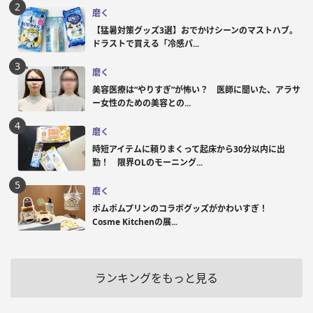
磨く
【猛暑対策グッズ3選】おでかけシーンのマストハブ。
ドラストで買える「冷感パ...
磨く
美容医療は“やりすぎ”が怖い？ 医師に聞いた、アラサ
ー女性のための美容との...
磨く
時短アイテムに頼りまくって起床から30分以内に出
勤！ 限界OLのモーニング...
磨く
ポムポムプリンのコラボグッズがかわいすぎ！
Cosme Kitchenの展...
ランキングをもっと見る