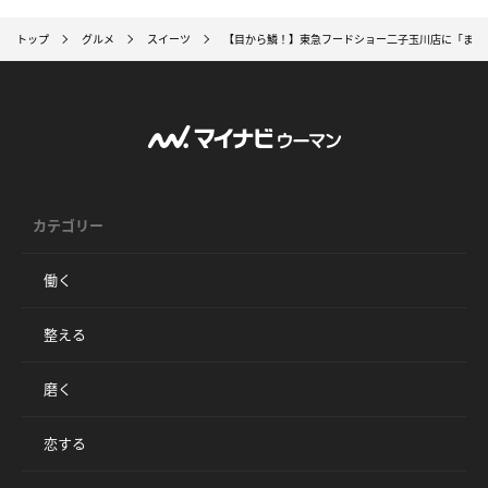
トップ
グルメ
スイーツ
【目から鱗！】東急フードショー二子玉川店に「まる
カテゴリー
働く
整える
磨く
恋する