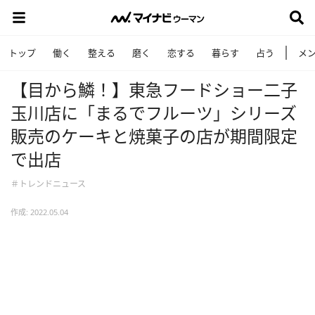
トップ
働く
整える
磨く
恋する
暮らす
占う
メ
【目から鱗！】東急フードショー二子
玉川店に「まるでフルーツ」シリーズ
販売のケーキと焼菓子の店が期間限定
で出店
＃トレンドニュース
作成: 2022.05.04