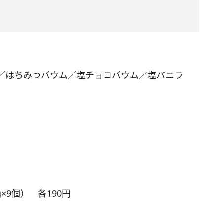
／はちみつバウム／塩チョコバウム／塩バニラ
）
×9個） 各190円