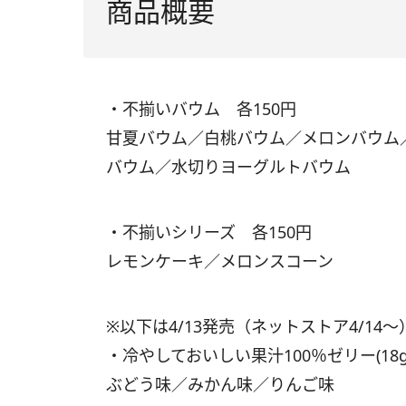
商品概要
・不揃いバウム 各150円
甘夏バウム／白桃バウム／メロンバウム
バウム／水切りヨーグルトバウム
・不揃いシリーズ 各150円
レモンケーキ／メロンスコーン
※以下は4/13発売（ネットストア4/14〜
・冷やしておいしい果汁100％ゼリー(18g
ぶどう味／みかん味／りんご味