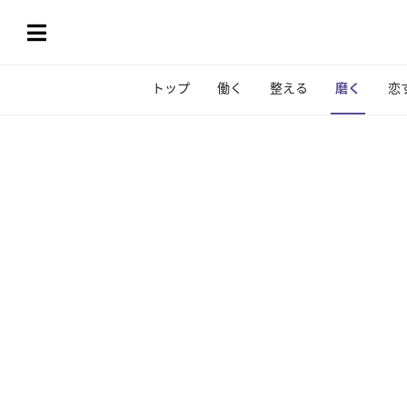
トップ
働く
整える
磨く
恋