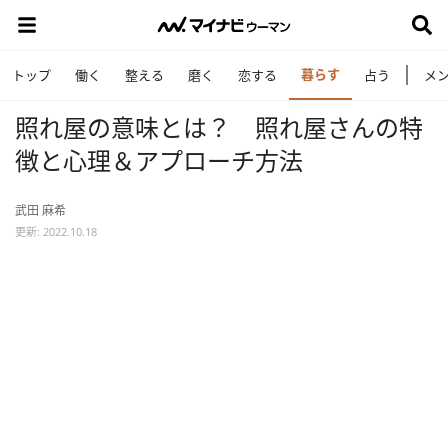
暮らす
トップ
働く
整える
磨く
恋する
占う
メ
照れ屋の意味とは？ 照れ屋さんの特
徴と心理＆アプローチ方法
武田 麻希
更新: 2022.10.18