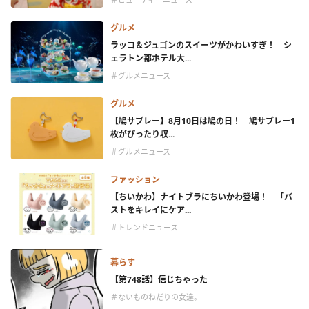
グルメ
ラッコ＆ジュゴンのスイーツがかわいすぎ！ シ
ェラトン都ホテル大...
＃グルメニュース
グルメ
【鳩サブレー】8月10日は鳩の日！ 鳩サブレー1
枚がぴったり収...
＃グルメニュース
ファッション
【ちいかわ】ナイトブラにちいかわ登場！ 「バ
ストをキレイにケア...
＃トレンドニュース
暮らす
【第748話】信じちゃった
＃ないものねだりの女達。