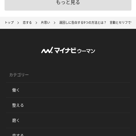
もっと見る
トップ
恋する
片思い
遠回しに告白する9つの方法とは？ 言動とセリフで匂
カテゴリー
働く
整える
磨く
恋する