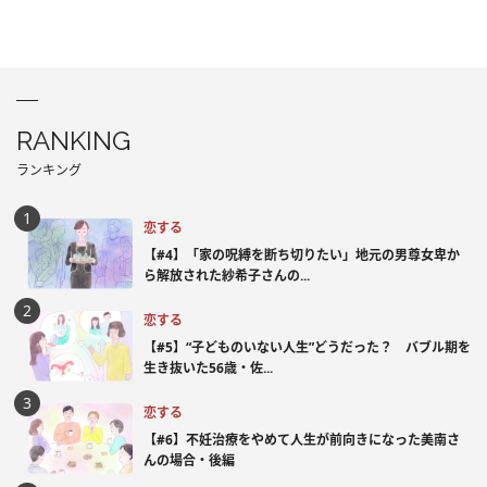
RANKING
ランキング
恋する
【#4】「家の呪縛を断ち切りたい」地元の男尊女卑か
ら解放された紗希子さんの...
恋する
【#5】“子どものいない人生”どうだった？ バブル期を
生き抜いた56歳・佐...
恋する
【#6】不妊治療をやめて人生が前向きになった美南さ
んの場合・後編