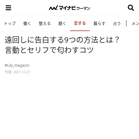
恋する
トップ
働く
整える
磨く
暮らす
占う
メ
遠回しに告白する9つの方法とは？
言動とセリフで匂わすコツ
#Lily_magazin
作成: 2021.12.27