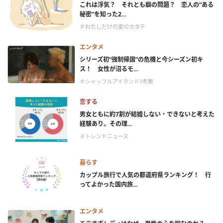
これは浮気？ それとも癖の問題？ 恋人の“ある
秘密”を知った2...
＃わたしだけの愛のカタチ
エンタメ
シリーズ初“強制帰国”の危機と今シーズン初キ
ス！ 女性が沼るモ...
＃シャッフルアイランド7考察
恋する
男女ともに約7割が結婚しない・できないと考えた
経験あり。その理...
＃トレンドニュース
暮らす
カップル旅行で人気の都道府県ランキング！ 行
ってよかった国内旅...
エンタメ