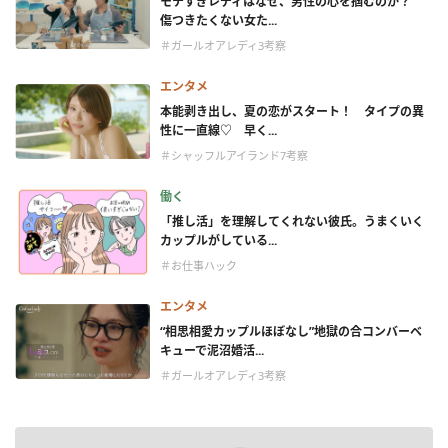
モテすぎレディはなぜ、男性の心を掴むのか？
傷つきたくない女た...
＃ガールオアレディ3考察
エンタメ
本能剥き出し、夏の恋がスタート！ タイプの異
性に一直線♡ 早く...
＃シャッフルアイランド7考察
働く
「推し活」を理解してくれない彼氏。うまくいく
カップルがしている...
＃お仕事ハック
エンタメ
“相思相愛カップルほぼなし”地獄の合コンバーベ
キューで泥沼婚活...
＃ガールオアレディ3考察