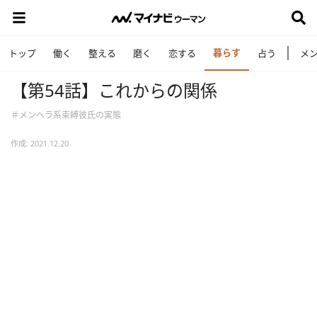
暮らす
トップ
働く
整える
磨く
恋する
占う
メ
【第54話】これからの関係
＃メンヘラ系束縛彼氏の実態
作成: 2021.12.20