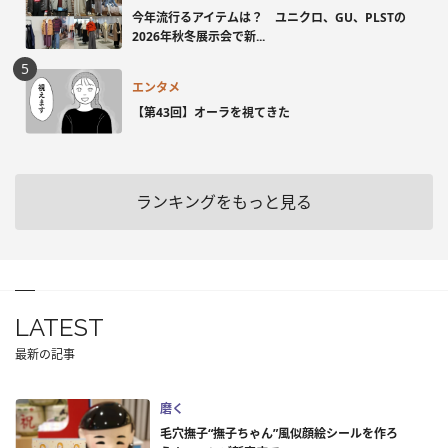
今年流行るアイテムは？ ユニクロ、GU、PLSTの
2026年秋冬展示会で新...
エンタメ
【第43回】オーラを視てきた
ランキングをもっと見る
LATEST
最新の記事
磨く
毛穴撫子“撫子ちゃん”風似顔絵シールを作ろ