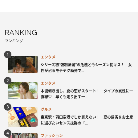
RANKING
ランキング
エンタメ
シリーズ初“強制帰国”の危機と今シーズン初キス！ 女
性が沼るモテテク勃発で...
エンタメ
本能剥き出し、夏の恋がスタート！ タイプの異性に一
直線♡ 早くも走り出す一...
グルメ
東京駅・羽田空港でしか買えない！ 夏の帰省＆お土産
に選びたいセンス抜群の「...
ファッション