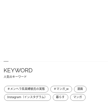
KEYWORD
人気のキーワード
＃メンヘラ系束縛彼氏の実態
＃マンガ_w
漫画
Instagram（インスタグラム）
暮らす
マンガ