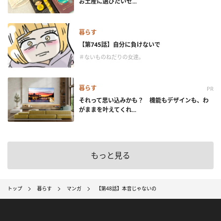
お土産に選びたいセ...
暮らす
【第745話】自分に負けないで
＃ないものねだりの女達。
暮らす
PR
それって思い込みかも？ 機能もデザインも、わ
がままを叶えてくれ...
もっと見る
トップ
暮らす
マンガ
【第48話】本音じゃないの