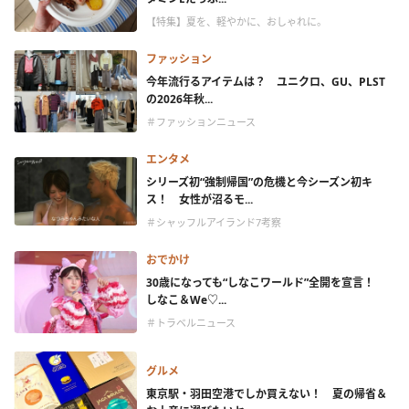
【特集】夏を、軽やかに、おしゃれに。
ファッション
今年流行るアイテムは？ ユニクロ、GU、PLST
の2026年秋...
＃ファッションニュース
エンタメ
シリーズ初“強制帰国”の危機と今シーズン初キ
ス！ 女性が沼るモ...
＃シャッフルアイランド7考察
おでかけ
30歳になっても“しなこワールド”全開を宣言！
しなこ＆We♡...
＃トラベルニュース
グルメ
東京駅・羽田空港でしか買えない！ 夏の帰省＆