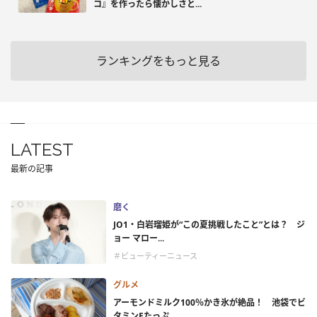
コ』を作ったら懐かしさと...
ランキングをもっと見る
LATEST
最新の記事
磨く
JO1・白岩瑠姫が“この夏挑戦したこと”とは？ ジ
ョー マロー...
＃ビューティーニュース
グルメ
アーモンドミルク100％かき氷が絶品！ 池袋でビ
タミンEたっぷ...