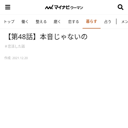
暮らす
トップ
働く
整える
磨く
恋する
占う
メ
【第48話】本音じゃないの
＃恋活した話
作成: 2021.12.20