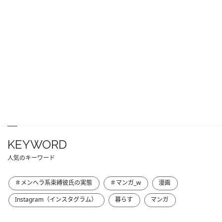
KEYWORD
人気のキーワード
＃メンヘラ系束縛彼氏の実態
＃マンガ_w
漫画
Instagram（インスタグラム）
暮らす
マンガ