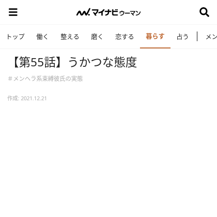
暮らす
トップ
働く
整える
磨く
恋する
占う
メ
【第55話】うかつな態度
＃メンヘラ系束縛彼氏の実態
作成: 2021.12.21