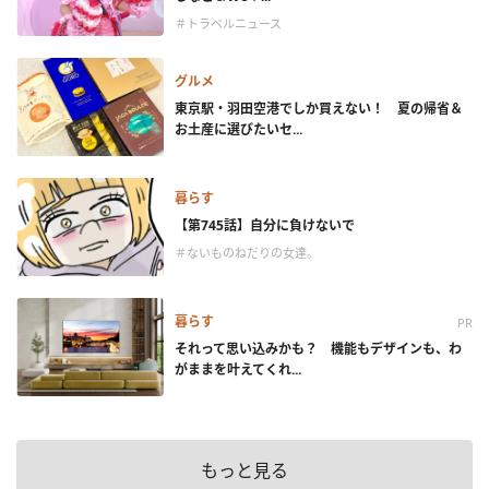
＃トラベルニュース
グルメ
東京駅・羽田空港でしか買えない！ 夏の帰省＆
お土産に選びたいセ...
暮らす
【第745話】自分に負けないで
＃ないものねだりの女達。
暮らす
PR
それって思い込みかも？ 機能もデザインも、わ
がままを叶えてくれ...
もっと見る