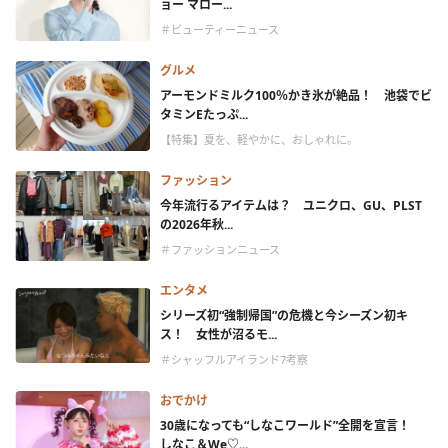
ョー マロー...
＃ビューティーニュース
グルメ
アーモンドミルク100％かき氷が絶品！ 池袋でビ
タミンEたっぷ...
【特集】夏を、軽やかに、おしゃれに。
ファッション
今年流行るアイテムは？ ユニクロ、GU、PLST
の2026年秋...
＃ファッションニュース
エンタメ
シリーズ初“強制帰国”の危機と今シーズン初キ
ス！ 女性が沼るモ...
＃シャッフルアイランド7考察
おでかけ
30歳になっても“しなこワールド”全開を宣言！
しなこ＆We♡...