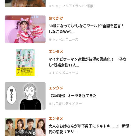
＃シャッフルアイランド7考察
おでかけ
30歳になっても“しなこワールド”全開を宣言！
しなこ＆We♡...
＃トラベルニュース
エンタメ
マイナビウーマン連載が待望の書籍化！ “子な
し”既婚女性11人...
＃エンタメニュース
エンタメ
【第43回】オーラを視てきた
＃しごおわダイアリー
エンタメ
大人なお姉さんが年下男子にドキドキ……!! 新感
覚の恋愛リアリ...