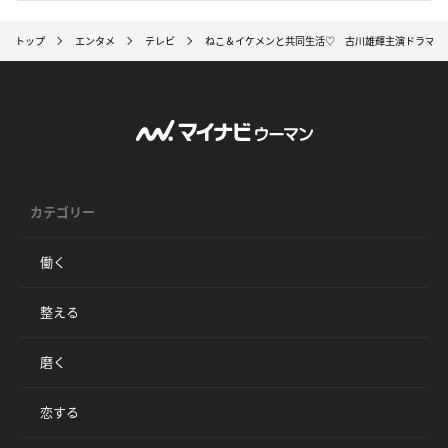
トップ
エンタメ
テレビ
ねこ＆イケメンと共同生活♡ 古川雄輝主演ドラマ放
カテゴリー
働く
整える
磨く
恋する