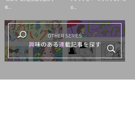
年...
る...