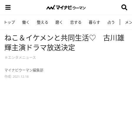
トップ
働く
整える
磨く
恋する
暮らす
占う
メ
ねこ＆イケメンと共同生活♡ 古川雄
輝主演ドラマ放送決定
＃エンタメニュース
マイナビウーマン編集部
作成: 2021.12.18