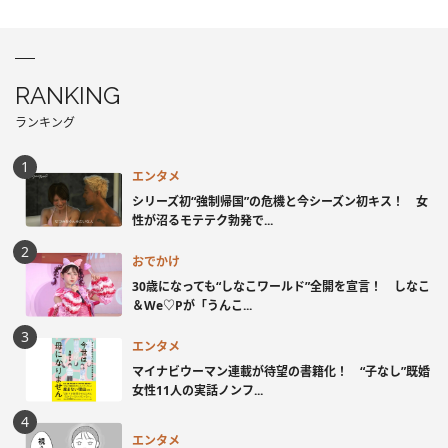
RANKING
ランキング
エンタメ
シリーズ初“強制帰国”の危機と今シーズン初キス！ 女
性が沼るモテテク勃発で...
おでかけ
30歳になっても“しなこワールド”全開を宣言！ しなこ
＆We♡Pが「うんこ...
エンタメ
マイナビウーマン連載が待望の書籍化！ “子なし”既婚
女性11人の実話ノンフ...
エンタメ