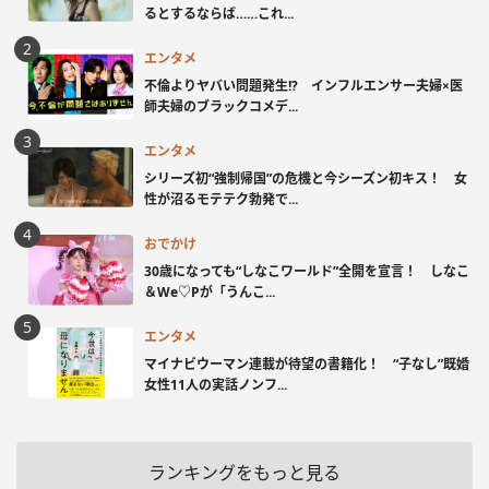
るとするならば……これ...
エンタメ
不倫よりヤバい問題発生!? インフルエンサー夫婦×医
師夫婦のブラックコメデ...
エンタメ
シリーズ初“強制帰国”の危機と今シーズン初キス！ 女
性が沼るモテテク勃発で...
おでかけ
30歳になっても“しなこワールド”全開を宣言！ しなこ
＆We♡Pが「うんこ...
エンタメ
マイナビウーマン連載が待望の書籍化！ “子なし”既婚
女性11人の実話ノンフ...
ランキングをもっと見る