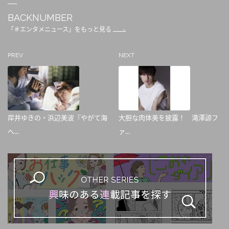
BACKNUMBER
「＃エンタメニュース」をもっと見る
PREV
NEXT
岸井ゆきの・浜辺美波『やがて海
大胆な肉体美を披露！ 滝澤諒フ
へ...
ァ...