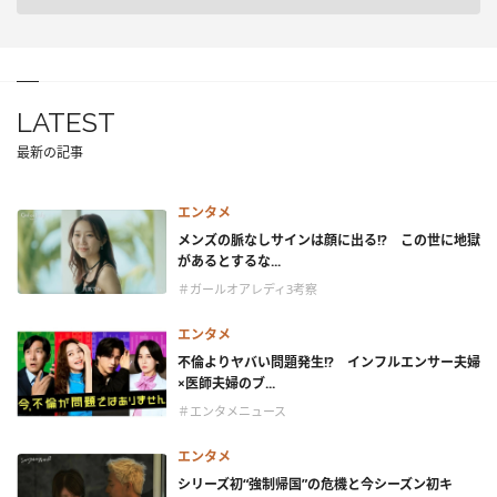
LATEST
最新の記事
エンタメ
メンズの脈なしサインは顔に出る!? この世に地獄
があるとするな...
＃ガールオアレディ3考察
エンタメ
不倫よりヤバい問題発生!? インフルエンサー夫婦
×医師夫婦のブ...
＃エンタメニュース
エンタメ
シリーズ初“強制帰国”の危機と今シーズン初キ