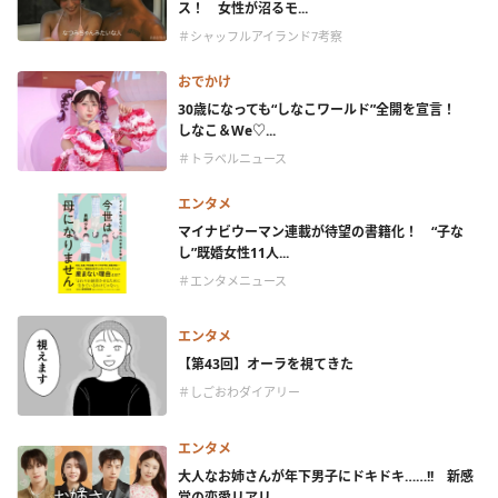
ス！ 女性が沼るモ...
＃シャッフルアイランド7考察
おでかけ
30歳になっても“しなこワールド”全開を宣言！
しなこ＆We♡...
＃トラベルニュース
エンタメ
マイナビウーマン連載が待望の書籍化！ “子な
し”既婚女性11人...
＃エンタメニュース
エンタメ
【第43回】オーラを視てきた
＃しごおわダイアリー
エンタメ
大人なお姉さんが年下男子にドキドキ……!! 新感
覚の恋愛リアリ...