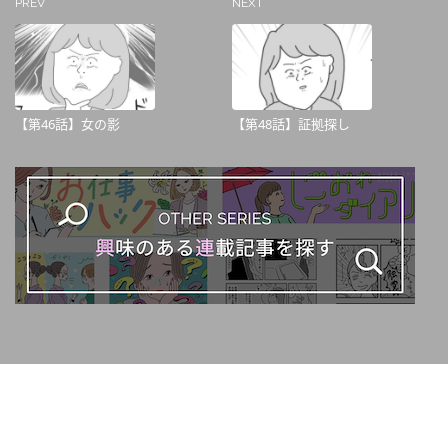
PREV
NEXT
【第46話】女の影
【第48話】証拠探し