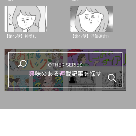
【第45話】神隠し
【第47話】浮気確定!?