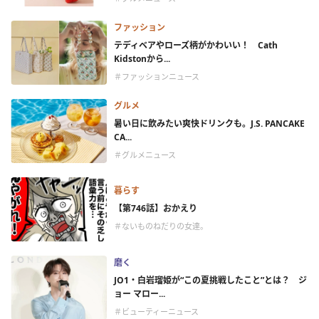
ファッション
テディベアやローズ柄がかわいい！ Cath
Kidstonから...
＃ファッションニュース
グルメ
暑い日に飲みたい爽快ドリンクも。J.S. PANCAKE
CA...
＃グルメニュース
暮らす
【第746話】おかえり
＃ないものねだりの女達。
磨く
JO1・白岩瑠姫が“この夏挑戦したこと”とは？ ジ
ョー マロー...
＃ビューティーニュース