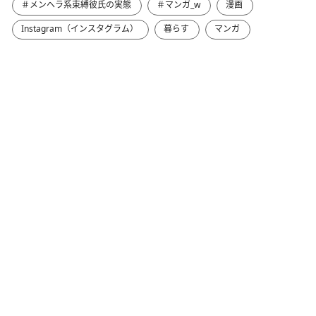
＃メンヘラ系束縛彼氏の実態
＃マンガ_w
漫画
Instagram（インスタグラム）
暮らす
マンガ