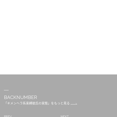
BACKNUMBER
「＃メンヘラ系束縛彼氏の実態」をもっと見る
PREV
NEXT