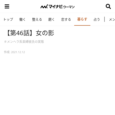
暮らす
トップ
働く
整える
磨く
恋する
占う
メ
【第46話】女の影
＃メンヘラ系束縛彼氏の実態
作成: 2021.12.12