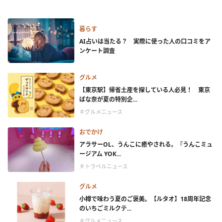
暮らす
AI占いは当たる？ 実際に使った人の口コミをア
ンケート調査
グルメ
【東京駅】帰省土産を探している人必見！ 東京
ばな奈が夏の特別企...
＃グルメニュース
おでかけ
アラサーOL、うんこに癒やされる。『うんこミュ
ージアム YOK...
＃トラベルニュース
グルメ
小樽で味わう夏のご褒美。【ルタオ】18周年記念
のいちごミルクテ...
＃グルメニュース