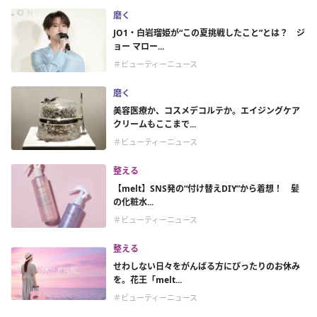
磨く
JO1・白岩瑠姫が“この夏挑戦したこと”とは？ ジ
ョー マロー...
＃ビューティーニュース
磨く
美容医療か、コスメデコルテか。エイジングケア
クリームもここまで...
＃ビューティーニュース
整える
【melt】SNS発の“付け替えDIY”から着想！ 髪
の化粧水...
＃ビューティーニュース
整える
せわしない日々をがんばる方にぴったりのお休み
を。花王「melt...
＃ビューティーニュース