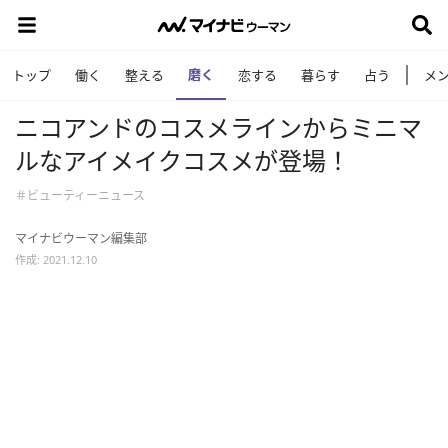
磨く
トップ
働く
整える
恋する
暮らす
占う
メ
ニコアンドのコスメラインからミニマ
ルなアイメイクコスメが登場！
＃ビューティーニュース
マイナビウーマン編集部
作成: 2021.12.10