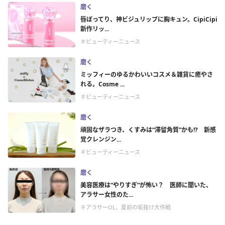
磨く
唇ぽってり、神ビジュリップに胸キュン。CipiCipi
新作リッ...
＃ビューティーニュース
磨く
ミッフィーのゆるかわいいコスメ＆雑貨に癒やさ
れる。Cosme ...
＃ビューティーニュース
磨く
頑固なザラつき、くすみは“滞留角質”かも!? 新感
覚クレンジン...
＃ビューティーニュース
磨く
美容医療は“やりすぎ”が怖い？ 医師に聞いた、
アラサー女性のた...
＃アラサーOL、夏前の垢抜け大作戦