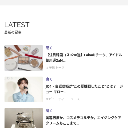
LATEST
最新の記事
磨く
【注目韓国コスメ18選】Lakaのチーク、アイドル
御用達2aN...
＃美欲トーク
磨く
JO1・白岩瑠姫が“この夏挑戦したこと”とは？ ジ
ョー マロー...
＃ビューティーニュース
磨く
美容医療か、コスメデコルテか。エイジングケア
クリームもここまで...