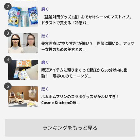
磨く
【猛暑対策グッズ3選】おでかけシーンのマストハブ。
ドラストで買える「冷感パ...
磨く
美容医療は“やりすぎ”が怖い？ 医師に聞いた、アラサ
ー女性のための美容との...
磨く
時短アイテムに頼りまくって起床から30分以内に出
勤！ 限界OLのモーニング...
磨く
ポムポムプリンのコラボグッズがかわいすぎ！
Cosme Kitchenの展...
ランキングをもっと見る