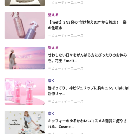
＃ビューティーニュース
整える
【melt】SNS発の“付け替えDIY”から着想！ 髪
の化粧水...
＃ビューティーニュース
整える
せわしない日々をがんばる方にぴったりのお休み
を。花王「melt...
＃ビューティーニュース
磨く
唇ぽってり、神ビジュリップに胸キュン。CipiCipi
新作リッ...
＃ビューティーニュース
磨く
ミッフィーのゆるかわいいコスメ＆雑貨に癒やさ
れる。Cosme ...