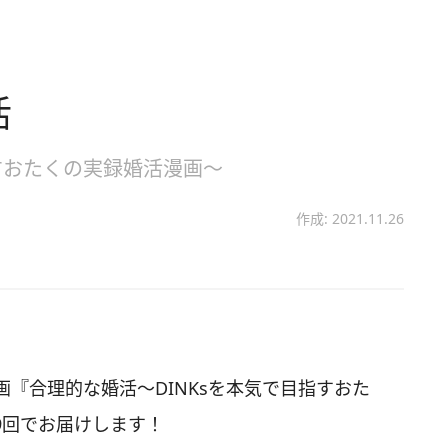
活
すおたくの実録婚活漫画～
作成: 2021.11.26
『合理的な婚活～DINKsを本気で目指すおた
9回でお届けします！