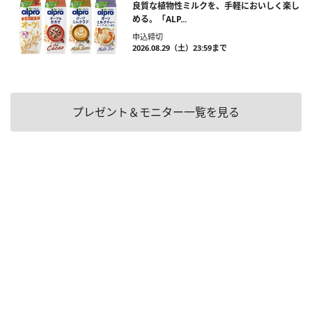
良質な植物性ミルクを、手軽においしく楽し
める。「ALP...
申込締切
2026.08.29（土）23:59まで
プレゼント＆モニター一覧を見る