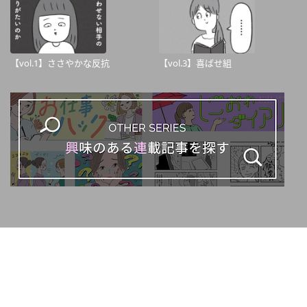
【vol.1】ささやかな反抗
【vol.3】喜ばせ組