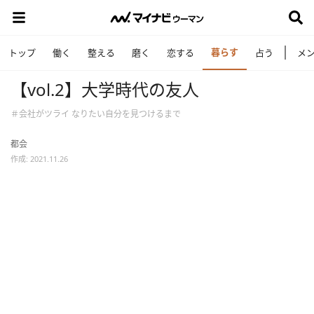
暮らす
トップ
働く
整える
磨く
恋する
占う
メ
【vol.2】大学時代の友人
＃会社がツライ なりたい自分を見つけるまで
都会
作成: 2021.11.26