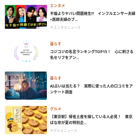
エンタメ
不倫よりヤバい問題発生!? インフルエンサー夫婦
×医師夫婦のブ...
＃エンタメニュース
暮らす
コジコジの名言ランキングTOP15！ 心に刺さる
名セリフをアン...
暮らす
AI占いは当たる？ 実際に使った人の口コミをア
ンケート調査
グルメ
【東京駅】帰省土産を探している人必見！ 東京
ばな奈が夏の特別企...
＃グルメニュース