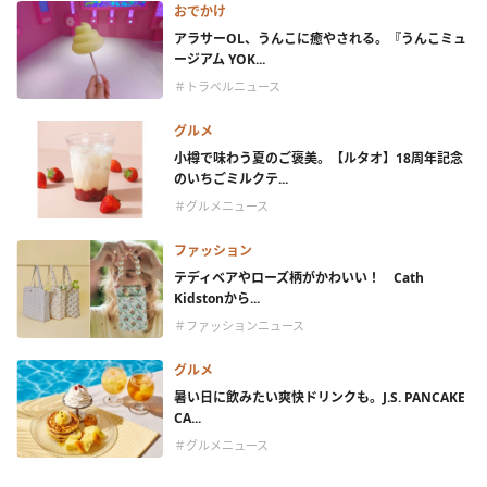
おでかけ
アラサーOL、うんこに癒やされる。『うんこミュ
ージアム YOK...
＃トラベルニュース
グルメ
小樽で味わう夏のご褒美。【ルタオ】18周年記念
のいちごミルクテ...
＃グルメニュース
ファッション
テディベアやローズ柄がかわいい！ Cath
Kidstonから...
＃ファッションニュース
グルメ
暑い日に飲みたい爽快ドリンクも。J.S. PANCAKE
CA...
＃グルメニュース