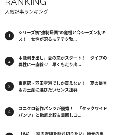
RANKING
人気記事ランキング
シリーズ初“強制帰国”の危機と今シーズン初キ
ス！ 女性が沼るモテテク勃...
本能剥き出し、夏の恋がスタート！ タイプの
異性に一直線♡ 早くも走り出...
東京駅・羽田空港でしか買えない！ 夏の帰省
＆お土産に選びたいセンス抜群...
ユニクロ新作パンツが優秀！ 「タックワイド
パンツ」と徹底比較＆着回しコ...
【#4】「家の呪縛を断ち切りたい」地元の男