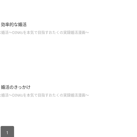
2】効率的な婚活
婚活～DINKsを本気で目指すおたくの実録婚活漫画～
1】婚活のきっかけ
婚活～DINKsを本気で目指すおたくの実録婚活漫画～
1