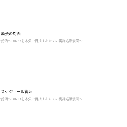
4】緊張の対面
婚活～DINKsを本気で目指すおたくの実録婚活漫画～
.3】スケジュール管理
婚活～DINKsを本気で目指すおたくの実録婚活漫画～