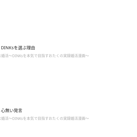
6】DINKsを選ぶ理由
婚活～DINKsを本気で目指すおたくの実録婚活漫画～
5】心無い発言
婚活～DINKsを本気で目指すおたくの実録婚活漫画～