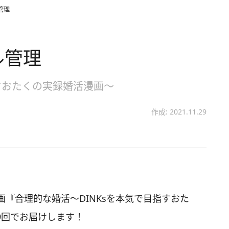
管理
ル管理
すおたくの実録婚活漫画～
作成: 2021.11.29
『合理的な婚活～DINKsを本気で目指すおた
9回でお届けします！