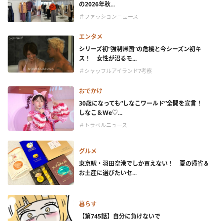
の2026年秋...
＃ファッションニュース
エンタメ
シリーズ初“強制帰国”の危機と今シーズン初キ
ス！ 女性が沼るモ...
＃シャッフルアイランド7考察
おでかけ
30歳になっても“しなこワールド”全開を宣言！
しなこ＆We♡...
＃トラベルニュース
グルメ
東京駅・羽田空港でしか買えない！ 夏の帰省＆
お土産に選びたいセ...
暮らす
【第745話】自分に負けないで