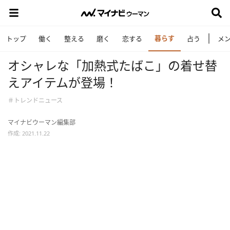
暮らす
トップ
働く
整える
磨く
恋する
占う
メ
オシャレな「加熱式たばこ」の着せ替
えアイテムが登場！
＃トレンドニュース
マイナビウーマン編集部
作成: 2021.11.22