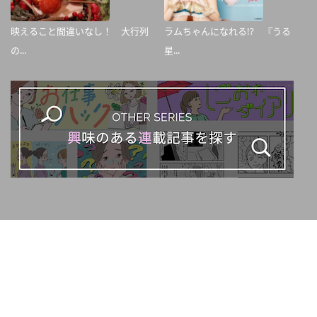
映えること間違いなし！ 大行列
ラムちゃんになれる!? 『うる
の...
星...