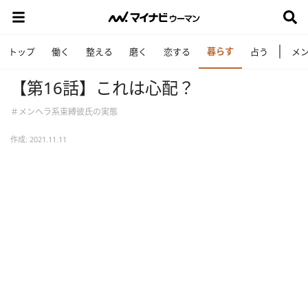
暮らす
トップ
働く
整える
磨く
恋する
占う
メ
【第16話】これは心配？
＃メンヘラ系束縛彼氏の実態
作成: 2021.11.11