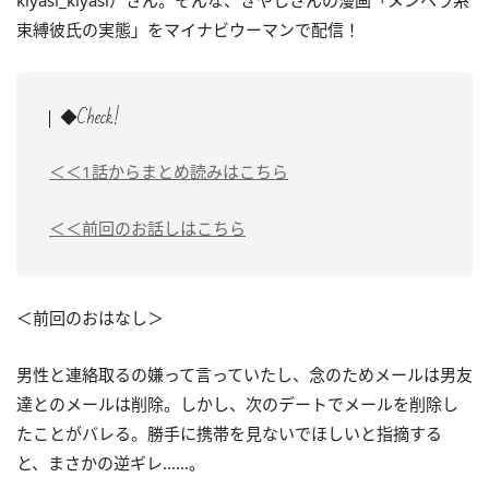
kiyasi_kiyasi）さん。そんな、きやしさんの漫画「メンヘラ系
束縛彼氏の実態」をマイナビウーマンで配信！
◆Check!
＜＜1話からまとめ読みはこちら
＜＜前回のお話しはこちら
＜前回のおはなし＞
男性と連絡取るの嫌って言っていたし、念のためメールは男友
達とのメールは削除。しかし、次のデートでメールを削除し
たことがバレる。勝手に携帯を見ないでほしいと指摘する
と、まさかの逆ギレ……。