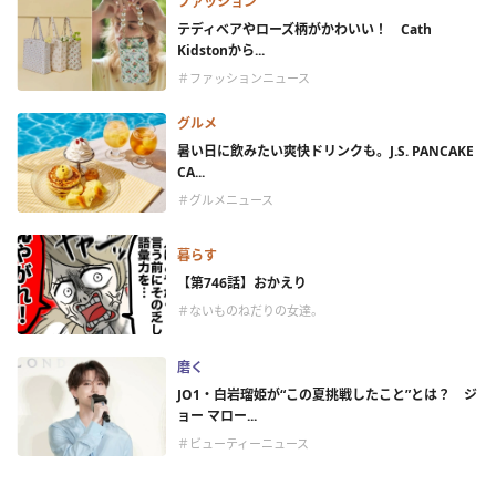
ファッション
テディベアやローズ柄がかわいい！ Cath
Kidstonから...
＃ファッションニュース
グルメ
暑い日に飲みたい爽快ドリンクも。J.S. PANCAKE
CA...
＃グルメニュース
暮らす
【第746話】おかえり
＃ないものねだりの女達。
磨く
JO1・白岩瑠姫が“この夏挑戦したこと”とは？ ジ
ョー マロー...
＃ビューティーニュース