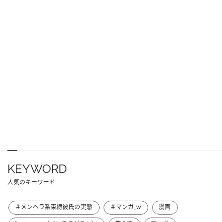
KEYWORD
人気のキーワード
＃メンヘラ系束縛彼氏の実態
＃マンガ_w
漫画