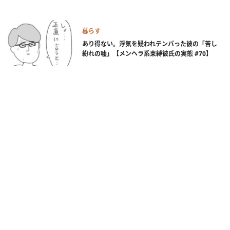
暮らす
あり得ない。浮気を疑われテンパった彼の「苦し
紛れの嘘」【メンヘラ系束縛彼氏の実態 #70】