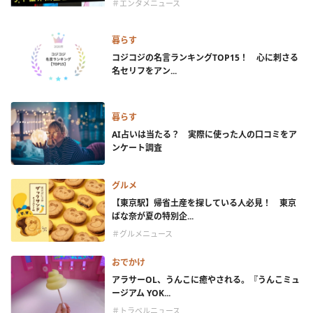
＃エンタメニュース
暮らす
コジコジの名言ランキングTOP15！ 心に刺さる
名セリフをアン...
暮らす
AI占いは当たる？ 実際に使った人の口コミをア
ンケート調査
グルメ
【東京駅】帰省土産を探している人必見！ 東京
ばな奈が夏の特別企...
＃グルメニュース
おでかけ
アラサーOL、うんこに癒やされる。『うんこミュ
ージアム YOK...
＃トラベルニュース