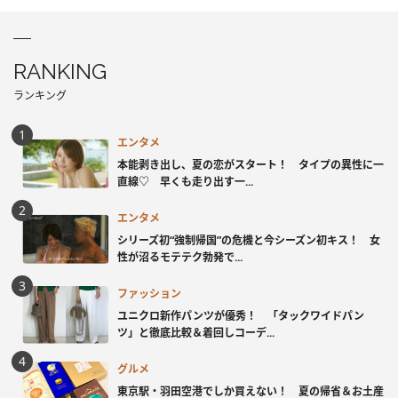
RANKING
ランキング
エンタメ
本能剥き出し、夏の恋がスタート！ タイプの異性に一
直線♡ 早くも走り出す一...
エンタメ
シリーズ初“強制帰国”の危機と今シーズン初キス！ 女
性が沼るモテテク勃発で...
ファッション
ユニクロ新作パンツが優秀！ 「タックワイドパン
ツ」と徹底比較＆着回しコーデ...
グルメ
東京駅・羽田空港でしか買えない！ 夏の帰省＆お土産