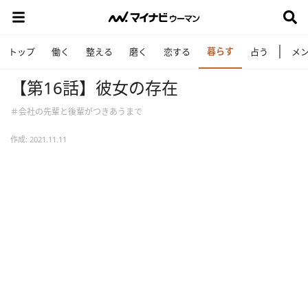
暮らす
トップ
働く
整える
磨く
恋する
占う
メ
【第16話】彼女の存在
＃会社の先輩と後輩がつきあうまで
作成: 2021.11.11