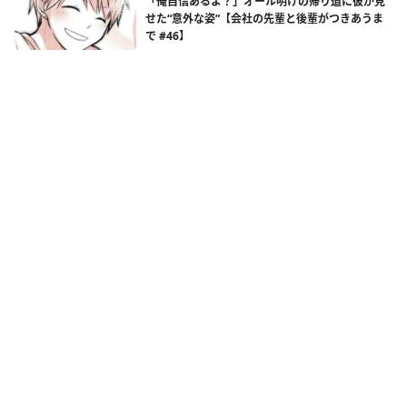
「俺自信あるよ？」オール明けの帰り道に彼が見
せた“意外な姿”【会社の先輩と後輩がつきあうま
で #46】