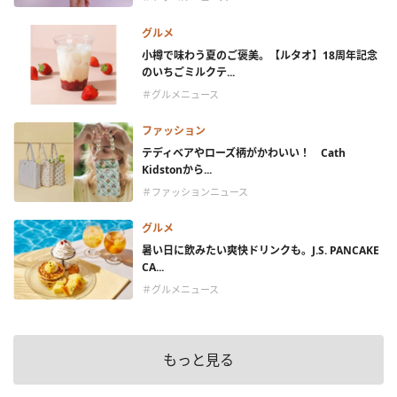
グルメ
小樽で味わう夏のご褒美。【ルタオ】18周年記念
のいちごミルクテ...
＃グルメニュース
ファッション
テディベアやローズ柄がかわいい！ Cath
Kidstonから...
＃ファッションニュース
グルメ
暑い日に飲みたい爽快ドリンクも。J.S. PANCAKE
CA...
＃グルメニュース
もっと見る