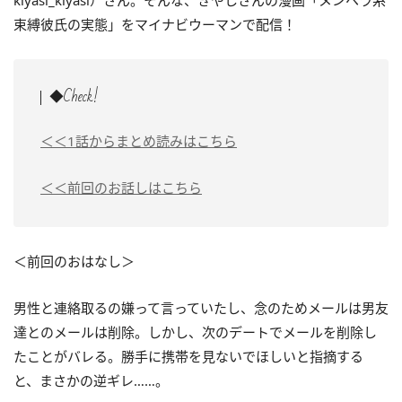
kiyasi_kiyasi）さん。そんな、きやしさんの漫画「メンヘラ系
束縛彼氏の実態」をマイナビウーマンで配信！
◆Check!
＜＜1話からまとめ読みはこちら
＜＜前回のお話しはこちら
＜前回のおはなし＞
男性と連絡取るの嫌って言っていたし、念のためメールは男友
達とのメールは削除。しかし、次のデートでメールを削除し
たことがバレる。勝手に携帯を見ないでほしいと指摘する
と、まさかの逆ギレ……。