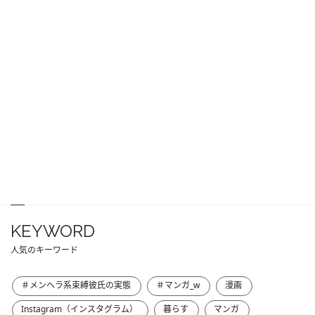
KEYWORD
人気のキーワード
＃メンヘラ系束縛彼氏の実態
＃マンガ_w
漫画
Instagram（インスタグラム）
暮らす
マンガ