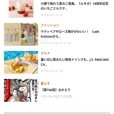
小樽で味わう夏のご褒美。【ルタオ】18周年記念
のいちごミルクテ...
＃グルメニュース
ファッション
テディベアやローズ柄がかわいい！ Cath
Kidstonから...
＃ファッションニュース
グルメ
暑い日に飲みたい爽快ドリンクも。J.S. PANCAKE
CA...
＃グルメニュース
暮らす
【第746話】おかえり
＃ないものねだりの女達。