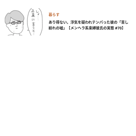
暮らす
あり得ない。浮気を疑われテンパった彼の「苦し
紛れの嘘」【メンヘラ系束縛彼氏の実態 #70】