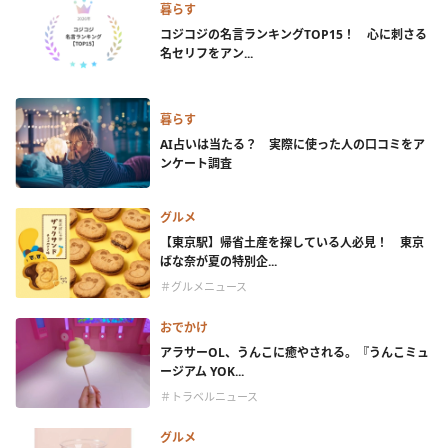
暮らす
コジコジの名言ランキングTOP15！ 心に刺さる
名セリフをアン...
暮らす
AI占いは当たる？ 実際に使った人の口コミをア
ンケート調査
グルメ
【東京駅】帰省土産を探している人必見！ 東京
ばな奈が夏の特別企...
＃グルメニュース
おでかけ
アラサーOL、うんこに癒やされる。『うんこミュ
ージアム YOK...
＃トラベルニュース
グルメ