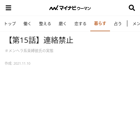
暮らす
トップ
働く
整える
磨く
恋する
占う
メ
【第15話】連絡禁止
＃メンヘラ系束縛彼氏の実態
作成: 2021.11.10