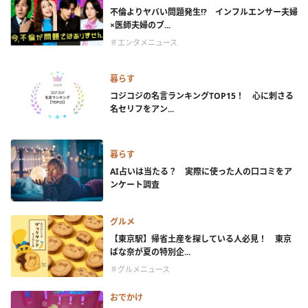
不倫よりヤバい問題発生!? インフルエンサー夫婦
×医師夫婦のブ...
＃エンタメニュース
暮らす
コジコジの名言ランキングTOP15！ 心に刺さる
名セリフをアン...
暮らす
AI占いは当たる？ 実際に使った人の口コミをア
ンケート調査
グルメ
【東京駅】帰省土産を探している人必見！ 東京
ばな奈が夏の特別企...
＃グルメニュース
おでかけ