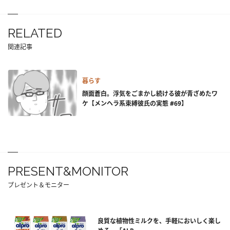
RELATED
関連記事
暮らす
顔面蒼白。浮気をごまかし続ける彼が青ざめたワ
ケ【メンヘラ系束縛彼氏の実態 #69】
PRESENT&MONITOR
プレゼント＆モニター
良質な植物性ミルクを、手軽においしく楽し