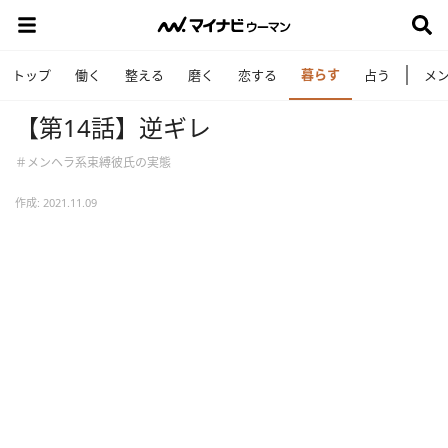
暮らす
トップ
働く
整える
磨く
恋する
占う
メ
【第14話】逆ギレ
＃メンヘラ系束縛彼氏の実態
作成: 2021.11.09