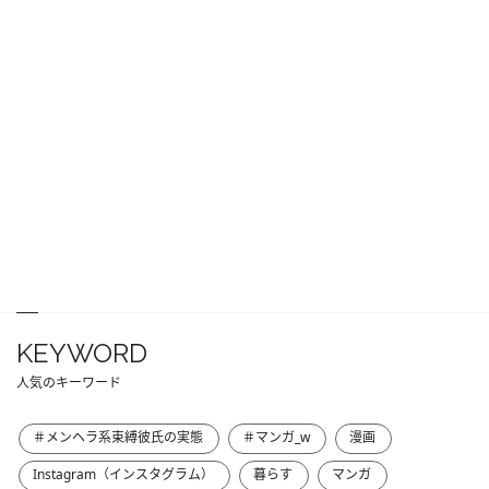
KEYWORD
人気のキーワード
＃メンヘラ系束縛彼氏の実態
＃マンガ_w
漫画
Instagram（インスタグラム）
暮らす
マンガ