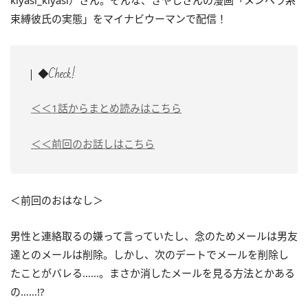
kiyasi_kiyasi）さん。そんな、きやしさんの漫画「メンヘラ系
束縛彼氏の実態」をマイナビウーマンで配信！
◆Check!
＜＜1話からまとめ読みはこちら
＜＜前回のお話しはこちら
＜前回のおはなし＞
男性と連絡取るの嫌って言っていたし、念のためメールは男友
達とのメールは削除。しかし、次のデートでメールを削除し
たことがバレる……。まさか消したメールを見る方法とかある
の……!?