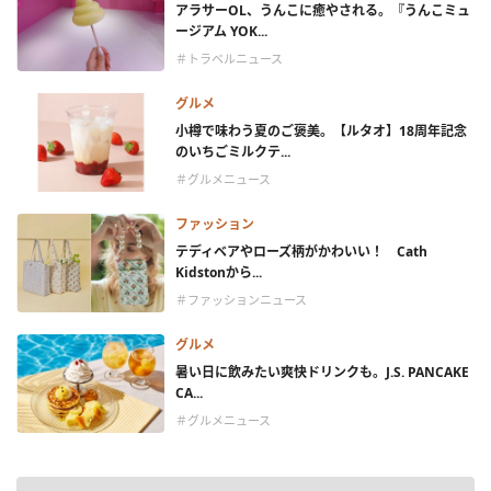
アラサーOL、うんこに癒やされる。『うんこミュ
ージアム YOK...
＃トラベルニュース
グルメ
小樽で味わう夏のご褒美。【ルタオ】18周年記念
のいちごミルクテ...
＃グルメニュース
ファッション
テディベアやローズ柄がかわいい！ Cath
Kidstonから...
＃ファッションニュース
グルメ
暑い日に飲みたい爽快ドリンクも。J.S. PANCAKE
CA...
＃グルメニュース