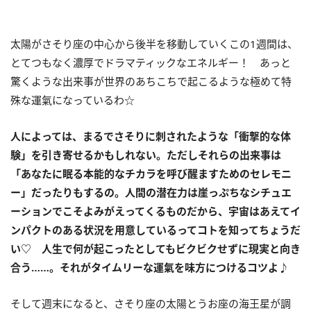
太陽がさそり座の中心から後半を移動していくこの
1
週間は、
とてつもなく濃厚でドラマティックなエネルギー！ あっと
驚くような出来事が世界のあちこちで起こるような極めて特
殊な運氣になっているわ☆
人によっては、まるでさそりに刺されたような「衝撃的な体
験」を引き寄せるかもしれない。ただしそれらの出来事は
「あなたに眠る本能的なチカラを呼び醒ますためのセレモニ
ー」だったりもするの。人間の潜在力は崖っぷちなシチュエ
ーションでこそよみがえってくるものだから、宇宙はあえてイ
ンパクトのある状況を用意しているってコトを知ってちょうだ
い
♡
人生で何が起こったとしてもビクビクせずに現実と向き
合う……。それがタイムリーな運氣を味方につけるコツよ♪
そして週末になると、さそり座の太陽とうお座の海王星が調