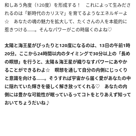
和しあう角度（
120
度）を形成する！ これによって生みださ
れるのは「新時代のカリスマ」を育てるようなエネルギーよ
☆ あなたの魂の魅力を拡大して、たくさんの人を本能的に
惹きつける……。そんなパワーがこの時届くのよね♡
太陽と海王星がぴったりと
120
度になるのは、
13
日の午前
1
時
20
分。ここから
24
時間以内のタイミングで
30
分以上の「長め
の瞑想」を行うと、太陽＆海王星が織りなすパワーにあやか
ることができるわよ☆ 瞑想を通して自分の内側にじっくり
と意識を向ける……。そうすれば宇宙から届く愛があなたの中
に隠れていた輝きを優しく解き放ってくれる
♡
あなたの内
側には豊かな可能性が眠っているってコトをとりあえず知って
おいてちょうだいね♪