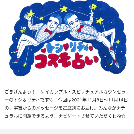
ごきげんよう！ ゲイカップル・スピリチュアルカウンセラ
ーのトシ＆リティです♡ 今回は
2021
年11月
8
日〜
11
月
14
日
の、宇宙からのメッセージを星座別にお届け。みんながナチ
ュラルに開運できるよう、ナビゲートさせていただくわね☆