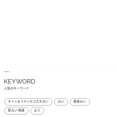
KEYWORD
人気のキーワード
＃トシ＆リティのコスモ占い
占い
星座占い
星占い-魚座
占う