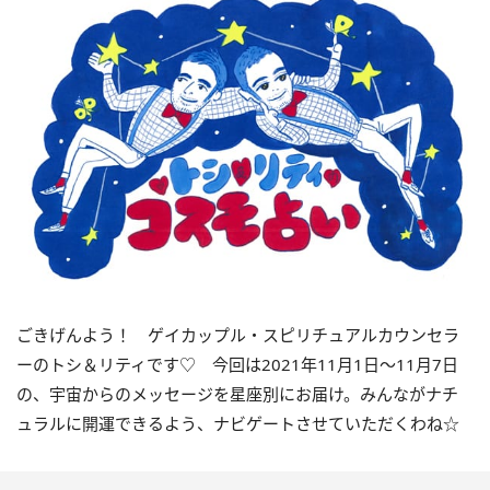
ごきげんよう！ ゲイカップル・スピリチュアルカウンセラ
ーのトシ＆リティです♡ 今回は
2021
年
11
月
1
日〜
11
月
7
日
の、宇宙からのメッセージを星座別にお届け。みんながナチ
ュラルに開運できるよう、ナビゲートさせていただくわね☆