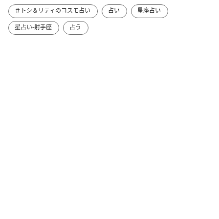
＃トシ＆リティのコスモ占い
占い
星座占い
星占い-射手座
占う