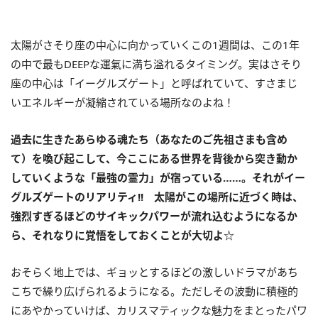
太陽がさそり座の中心に向かっていくこの
1
週間は、この
1
年
の中で最も
DEEP
な運氣に満ち溢れるタイミング。実はさそり
座の中心は「イーグルズゲート」と呼ばれていて、すさまじ
いエネルギーが凝縮されている場所なのよね！
過去に生きたあらゆる魂たち（あなたのご先祖さまも含め
て）を喚び起こして、今ここにある世界を背後から突き動か
していくような「最強の霊力」が宿っている……。それがイー
グルズゲートのリアリティ
!!
太陽がこの場所に近づく時は、
強烈すぎるほどのサイキックパワーが流れ込むようになるか
ら、それなりに覚悟をしておくことが大切よ
☆
おそらく地上では、ギョッとするほどの激しいドラマがあち
こちで繰り広げられるようになる。ただしその波動に積極的
にあやかっていけば、カリスマティックな魅力をまとったパワ