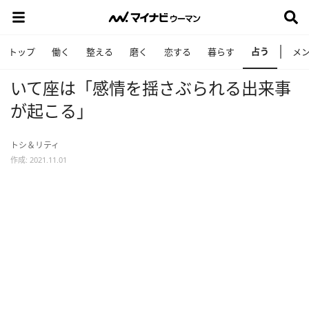
占う
トップ
働く
整える
磨く
恋する
暮らす
メ
いて座は「感情を揺さぶられる出来事
が起こる」
トシ＆リティ
作成: 2021.11.01