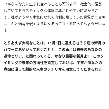
フルなあなたに生まれ変わることも可能よ♡ 社会的に混乱
していてドラスティックな体験に導かれやすい時だからこ
そ、魂がようやく本氣になれて内側に眠っていた資質がニョキ
ニョキと頭角を現すようになるってコトを知ってちょうだいね
♪
とりあえず大切なことは、
11
月
5
日に迎えるさそり座の新月の
パワーにあやかっておくこと！ この新月は未来のあなたの
運命とリアルに関わってくる、かなり重要な新月よ
!!
このタ
イミングで未来の方向性を設定しておけば、宇宙があなたの
意図に沿って劇的な人生のシナリオを用意してくださるわ
☆