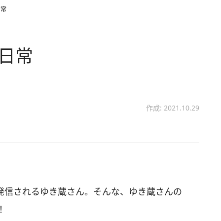
日常
す日常
作成: 2021.10.29
画を発信されるゆき蔵さん。そんな、ゆき蔵さんの
！