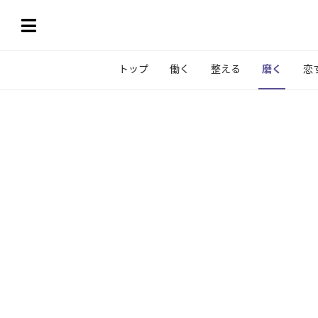
トップ
働く
整える
磨く
恋