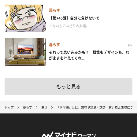
暮らす
【第745話】自分に負けないで
＃ないものねだりの女達。
暮らす
PR
それって思い込みかも？ 機能もデザインも、わ
がままを叶えてくれ...
もっと見る
トップ
暮らす
生活
「ドヤ顔」とは。意味や語源・類語・言い換え表現につい