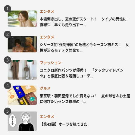
エンタメ
本能剥き出し、夏の恋がスタート！ タイプの異性に一
直線♡ 早くも走り出す一...
エンタメ
シリーズ初“強制帰国”の危機と今シーズン初キス！ 女
性が沼るモテテク勃発で...
ファッション
ユニクロ新作パンツが優秀！ 「タックワイドパン
ツ」と徹底比較＆着回しコーデ...
グルメ
東京駅・羽田空港でしか買えない！ 夏の帰省＆お土産
に選びたいセンス抜群の「...
エンタメ
【第43回】オーラを視てきた