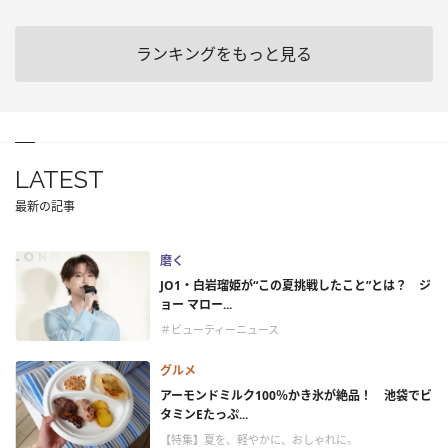
ランキングをもっと見る
LATEST
最新の記事
磨く
JO1・白岩瑠姫が“この夏挑戦したこと”とは？ ジ
ョー マロー...
＃ビューティーニュース
グルメ
アーモンドミルク100％かき氷が絶品！ 池袋でビ
タミンEたっぷ...
【特集】夏を、軽やかに、おしゃれに。