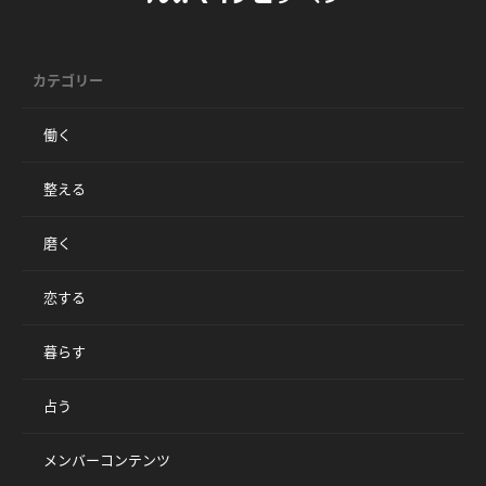
カテゴリー
働く
整える
磨く
恋する
暮らす
占う
メンバーコンテンツ