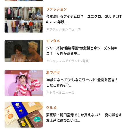
ファッション
今年流行るアイテムは？ ユニクロ、GU、PLST
の2026年秋...
＃ファッションニュース
エンタメ
シリーズ初“強制帰国”の危機と今シーズン初キ
ス！ 女性が沼るモ...
＃シャッフルアイランド7考察
おでかけ
30歳になっても“しなこワールド”全開を宣言！
しなこ＆We♡...
＃トラベルニュース
グルメ
東京駅・羽田空港でしか買えない！ 夏の帰省＆
お土産に選びたいセ...