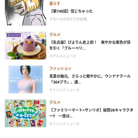
暮らす
【第748話】信じちゃった
＃ないものねだりの女達。
グルメ
【名古屋】ぴよりん史上初！ 爽やかな紫色が目
を引く「ブルーベリ...
＃グルメニュース
ファッション
真夏の胸元、さらっと軽やかに。ウンナナクール
「364ブラ」、通...
＃トレンドニュース
グルメ
【ファミリーマート×サンリオ】総勢26キャラクタ
ー!! 一度は...
＃トレンドニュース