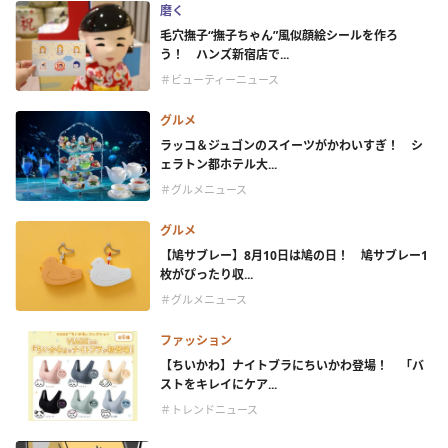
磨く
毛穴撫子“撫子ちゃん”風似顔絵シールを作ろ
う！ ハンズ新宿店で...
＃ビューティーニュース
グルメ
ラッコ＆ジュゴンのスイーツがかわいすぎ！ シ
ェラトン都ホテル大...
＃グルメニュース
グルメ
【鳩サブレー】8月10日は鳩の日！ 鳩サブレー1
枚がぴったり収...
＃グルメニュース
ファッション
【ちいかわ】ナイトブラにちいかわ登場！ 「バ
ストをキレイにケア...
＃トレンドニュース