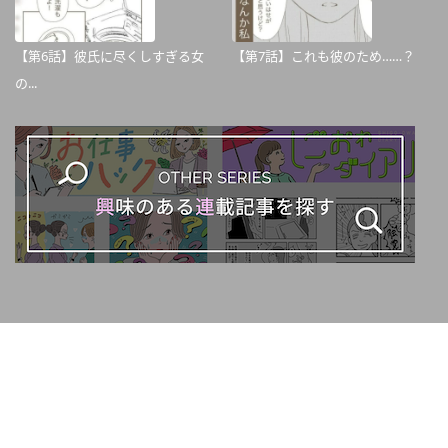
【第6話】彼氏に尽くしすぎる女
【第7話】これも彼のため……？
の...