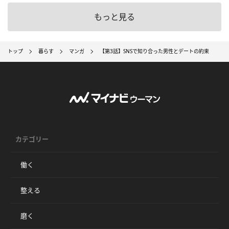
もっと見る
トップ
暮らす
マンガ
【第3話】SNSで知り合った男性とデートの約束
カテゴリー
働く
整える
磨く