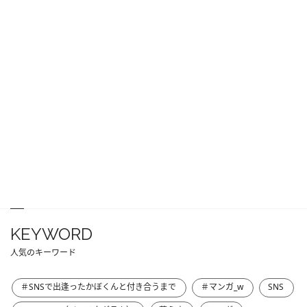
KEYWORD
人気のキーワード
＃SNSで出逢ったかぼくんと付き合うまで
＃マンガ_w
SNS