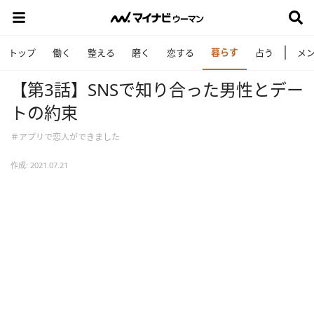
暮らす
トップ
働く
整える
磨く
恋する
占う
メ
【第3話】SNSで知り合った男性とデー
トの約束
＃アプリで恋人ができました
作成: 2021.07.21