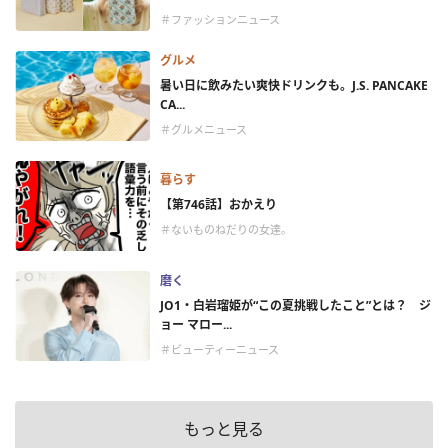
＃ファッションニュース
グルメ
暑い日に飲みたい爽快ドリンクも。J.S. PANCAKE
CA...
＃グルメニュース
暮らす
【第746話】おかえり
＃ないものねだりの女達。
磨く
JO1・白岩瑠姫が“この夏挑戦したこと”とは？ ジ
ョー マロー...
＃ビューティーニュース
もっと見る