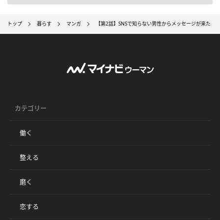
トップ
暮らす
マンガ
【第2話】SNSで知らない男性からメッセージが来た
カテゴリー
働く
整える
磨く
恋する