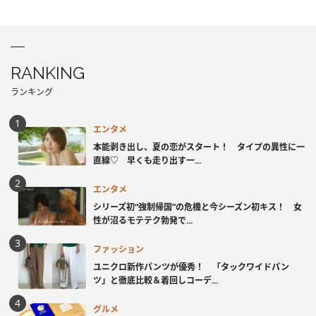
RANKING
ランキング
エンタメ
本能剥き出し、夏の恋がスタート！ タイプの異性に一
直線♡ 早くも走り出す一...
エンタメ
シリーズ初“強制帰国”の危機と今シーズン初キス！ 女
性が沼るモテテク勃発で...
ファッション
ユニクロ新作パンツが優秀！ 「タックワイドパン
ツ」と徹底比較＆着回しコーデ...
グルメ