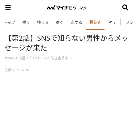
暮らす
トップ
働く
整える
磨く
恋する
占う
メ
【第2話】SNSで知らない男性からメッ
セージが来た
＃SNSで出逢ったかぼくんと付き合うまで
更新: 2021.07.26