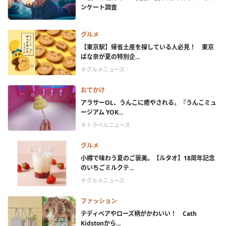
ンケート調査
グルメ
【東京駅】帰省土産を探している人必見！ 東京
ばな奈が夏の特別企...
＃グルメニュース
おでかけ
アラサーOL、うんこに癒やされる。『うんこミュ
ージアム YOK...
＃トラベルニュース
グルメ
小樽で味わう夏のご褒美。【ルタオ】18周年記念
のいちごミルクテ...
＃グルメニュース
ファッション
テディベアやローズ柄がかわいい！ Cath
Kidstonから...