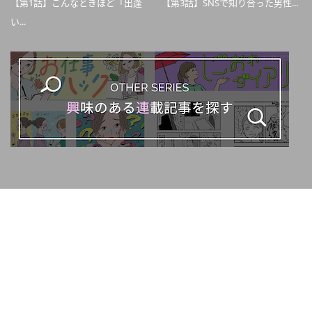
【第1話】こんなときほど「出逢
【第3話】SNSで知り合った男性...
い...