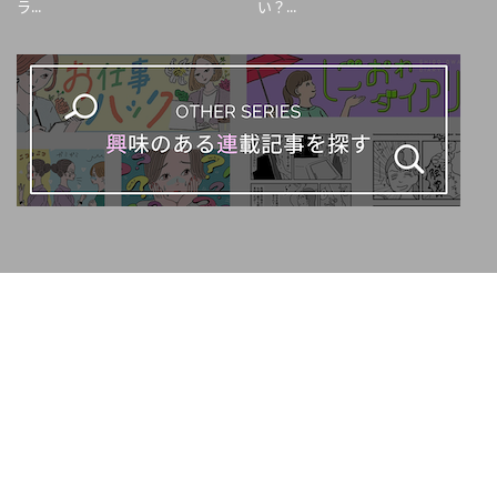
ラ...
い？...