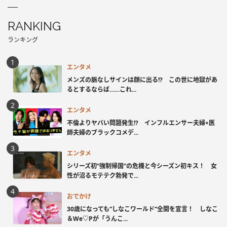
RANKING
ランキング
エンタメ
メンズの脈なしサインは顔に出る!? この世に地獄があ
るとするならば……これ...
エンタメ
不倫よりヤバい問題発生!? インフルエンサー夫婦×医
師夫婦のブラックコメデ...
エンタメ
シリーズ初“強制帰国”の危機と今シーズン初キス！ 女
性が沼るモテテク勃発で...
おでかけ
30歳になっても“しなこワールド”全開を宣言！ しなこ
＆We♡Pが「うんこ...