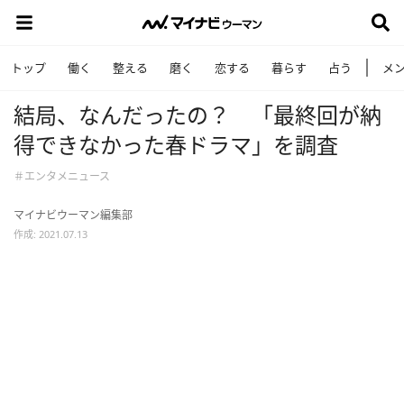
トップ
働く
整える
磨く
恋する
暮らす
占う
メ
結局、なんだったの？ 「最終回が納
得できなかった春ドラマ」を調査
＃エンタメニュース
マイナビウーマン編集部
作成: 2021.07.13