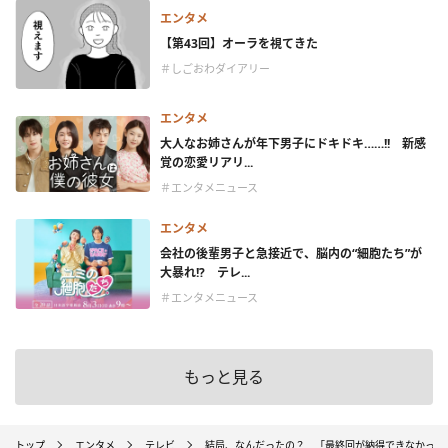
エンタメ
【第43回】オーラを視てきた
＃しごおわダイアリー
エンタメ
大人なお姉さんが年下男子にドキドキ……!! 新感
覚の恋愛リアリ...
＃エンタメニュース
エンタメ
会社の後輩男子と急接近で、脳内の“細胞たち”が
大暴れ!? テレ...
＃エンタメニュース
もっと見る
トップ
エンタメ
テレビ
結局、なんだったの？ 「最終回が納得できなかった