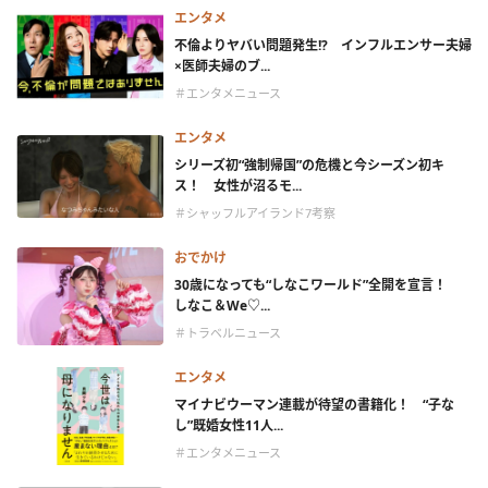
エンタメ
不倫よりヤバい問題発生!? インフルエンサー夫婦
×医師夫婦のブ...
＃エンタメニュース
エンタメ
シリーズ初“強制帰国”の危機と今シーズン初キ
ス！ 女性が沼るモ...
＃シャッフルアイランド7考察
おでかけ
30歳になっても“しなこワールド”全開を宣言！
しなこ＆We♡...
＃トラベルニュース
エンタメ
マイナビウーマン連載が待望の書籍化！ “子な
し”既婚女性11人...
＃エンタメニュース