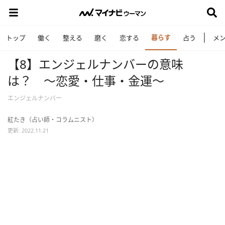
暮らす
トップ
働く
整える
磨く
恋する
占う
メ
【8】エンジェルナンバーの意味
は？ ～恋愛・仕事・金運～
エンジェルナンバー
紅たき（占い師・コラムニスト）
更新: 2022.11.21