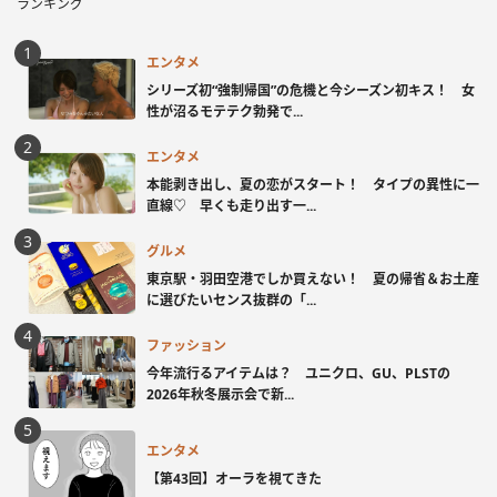
ランキング
エンタメ
シリーズ初“強制帰国”の危機と今シーズン初キス！ 女
性が沼るモテテク勃発で...
エンタメ
本能剥き出し、夏の恋がスタート！ タイプの異性に一
直線♡ 早くも走り出す一...
グルメ
東京駅・羽田空港でしか買えない！ 夏の帰省＆お土産
に選びたいセンス抜群の「...
ファッション
今年流行るアイテムは？ ユニクロ、GU、PLSTの
2026年秋冬展示会で新...
エンタメ
【第43回】オーラを視てきた