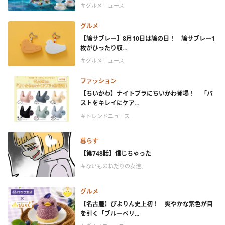
＃グルメニュース
グルメ
【鳩サブレー】8月10日は鳩の日！ 鳩サブレー1
枚がぴったり収...
＃グルメニュース
ファッション
【ちいかわ】ナイトブラにちいかわ登場！ 「バ
ストをキレイにケア...
＃トレンドニュース
暮らす
【第748話】信じちゃった
＃ないものねだりの女達。
グルメ
【名古屋】ぴよりん史上初！ 爽やかな紫色が目
を引く「ブルーベリ...