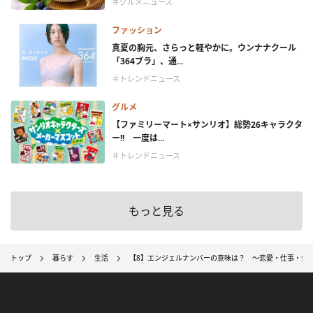
＃グルメニュース
ファッション
真夏の胸元、さらっと軽やかに。ウンナナクール
「364ブラ」、通...
＃トレンドニュース
グルメ
【ファミリーマート×サンリオ】総勢26キャラクタ
ー!! 一度は...
＃トレンドニュース
もっと見る
トップ
暮らす
生活
【8】エンジェルナンバーの意味は？ ～恋愛・仕事・金