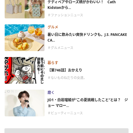
テディベアやローズ柄がかわいい！ Cath
Kidstonから...
＃ファッションニュース
グルメ
暑い日に飲みたい爽快ドリンクも。J.S. PANCAKE
CA...
＃グルメニュース
暮らす
【第746話】おかえり
＃ないものねだりの女達。
磨く
JO1・白岩瑠姫が“この夏挑戦したこと”とは？ ジ
ョー マロー...
＃ビューティーニュース