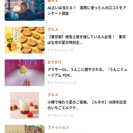
暮らす
AI占いは当たる？ 実際に使った人の口コミをア
ンケート調査
グルメ
【東京駅】帰省土産を探している人必見！ 東京
ばな奈が夏の特別企...
＃グルメニュース
おでかけ
アラサーOL、うんこに癒やされる。『うんこミュ
ージアム YOK...
＃トラベルニュース
グルメ
小樽で味わう夏のご褒美。【ルタオ】18周年記念
のいちごミルクテ...
＃グルメニュース
ファッション