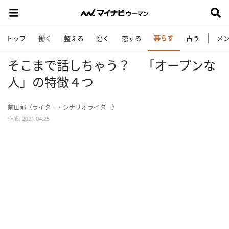
暮らす
トップ
働く
整える
磨く
恋する
占う
メ
そこまで話しちゃう？ 「オープンな
人」の特徴４つ
前田郁（ライター・シナリオライター）
作成: 2021.04.25