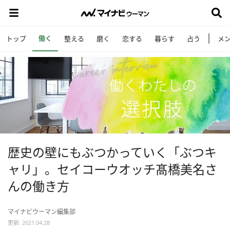
働く
トップ
整える
磨く
恋する
暮らす
占う
メ
歴史の壁にもぶつかっていく「ぶつキ
ャリ」。セイコーウオッチ髙橋美名さ
んの働き方
マイナビウーマン編集部
更新: 2021.04.28