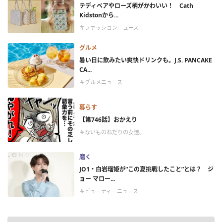
テディベアやローズ柄がかわいい！ Cath
Kidstonから...
＃ファッションニュース
グルメ
暑い日に飲みたい爽快ドリンクも。J.S. PANCAKE
CA...
＃グルメニュース
暮らす
【第746話】おかえり
＃ないものねだりの女達。
磨く
JO1・白岩瑠姫が“この夏挑戦したこと”とは？ ジ
ョー マロー...
＃ビューティーニュース