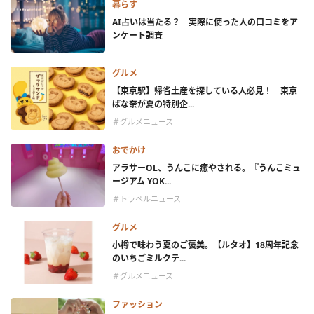
暮らす
AI占いは当たる？ 実際に使った人の口コミをア
ンケート調査
グルメ
【東京駅】帰省土産を探している人必見！ 東京
ばな奈が夏の特別企...
＃グルメニュース
おでかけ
アラサーOL、うんこに癒やされる。『うんこミュ
ージアム YOK...
＃トラベルニュース
グルメ
小樽で味わう夏のご褒美。【ルタオ】18周年記念
のいちごミルクテ...
＃グルメニュース
ファッション