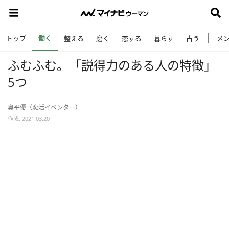
働く
トップ
整える
磨く
恋する
暮らす
占う
メ
ふむふむ。「説得力のある人の特徴」
5つ
奥平優（恋活イベンター）
作成: 2021.03.20