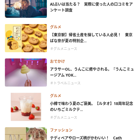
AI占いは当たる？ 実際に使った人の口コミをア
ンケート調査
グルメ
【東京駅】帰省土産を探している人必見！ 東京
ばな奈が夏の特別企...
＃グルメニュース
おでかけ
アラサーOL、うんこに癒やされる。『うんこミュ
ージアム YOK...
＃トラベルニュース
グルメ
小樽で味わう夏のご褒美。【ルタオ】18周年記念
のいちごミルクテ...
＃グルメニュース
ファッション
テディベアやローズ柄がかわいい！ Cath