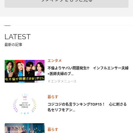
LATEST
最新の記事
エンタメ
不倫よりヤバい問題発生!? インフルエンサー夫婦
×医師夫婦のブ...
＃エンタメニュース
暮らす
コジコジの名言ランキングTOP15！ 心に刺さる
名セリフをアン...
暮らす