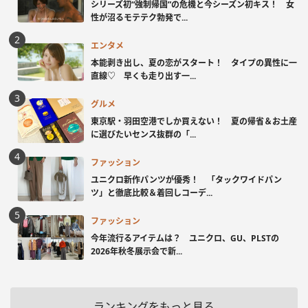
シリーズ初“強制帰国”の危機と今シーズン初キス！ 女
性が沼るモテテク勃発で...
エンタメ
本能剥き出し、夏の恋がスタート！ タイプの異性に一
直線♡ 早くも走り出す一...
グルメ
東京駅・羽田空港でしか買えない！ 夏の帰省＆お土産
に選びたいセンス抜群の「...
ファッション
ユニクロ新作パンツが優秀！ 「タックワイドパン
ツ」と徹底比較＆着回しコーデ...
ファッション
今年流行るアイテムは？ ユニクロ、GU、PLSTの
2026年秋冬展示会で新...
ランキングをもっと見る