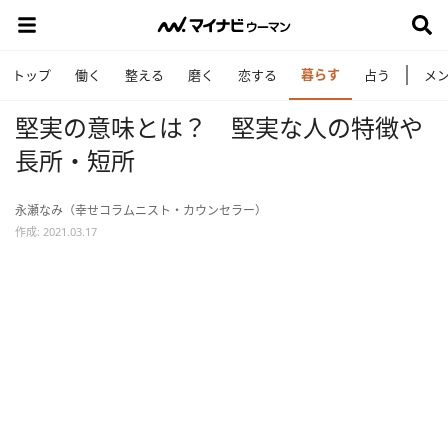
暮らす
トップ
働く
整える
磨く
恋する
占う
メ
堅実の意味とは？ 堅実な人の特徴や
長所・短所
永瀬なみ（幸せコラムニスト・カウンセラー）
作成: 2021.03.17